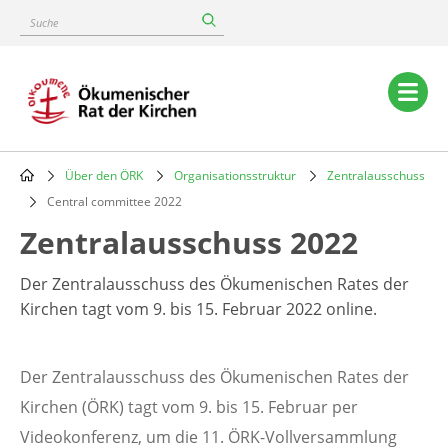
Skip
Suche
to
main
content
Main
navigation
Über den ÖRK
Organisationsstruktur
Zentralausschuss
Breadcrumb
Central committee 2022
Zentralausschuss 2022
Der Zentralausschuss des Ökumenischen Rates der
Kirchen tagt vom 9. bis 15. Februar 2022 online.
Der Zentralausschuss des Ökumenischen Rates der
Kirchen (ÖRK) tagt vom 9. bis 15. Februar per
Videokonferenz, um die 11. ÖRK-Vollversammlung