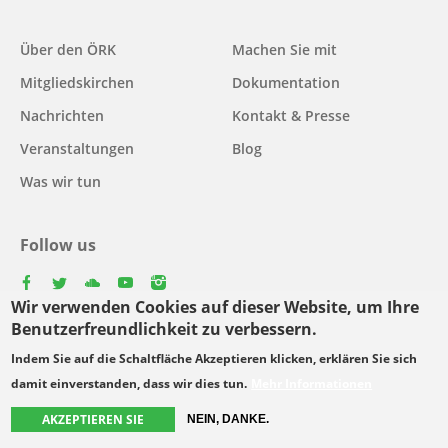
Main
Über den ÖRK
Machen Sie mit
navigation
Mitgliedskirchen
Dokumentation
Nachrichten
Kontakt & Presse
Veranstaltungen
Blog
Was wir tun
Follow us
facebook
twitter
youtube
youtube
instagram
Wir verwenden Cookies auf dieser Website, um Ihre
Benutzerfreundlichkeit zu verbessern.
Select
your
Indem Sie auf die Schaltfläche Akzeptieren klicken, erklären Sie sich
Footer
language
damit einverstanden, dass wir dies tun.
Mehr Informationen
© Copyright WCC 2026
Bedingungen für die Nutzung
menu
Datenschutzgrundsätze
AKZEPTIEREN SIE
NEIN, DANKE.