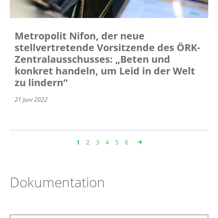
Metropolit Nifon, der neue
stellvertretende Vorsitzende des ÖRK-
Zentralausschusses: „Beten und
konkret handeln, um Leid in der Welt
zu lindern“
21 Juni 2022
Page
1
Page
2
Page
3
Page
4
Page
5
Page
6
Seitennummerierung
Dokumentation