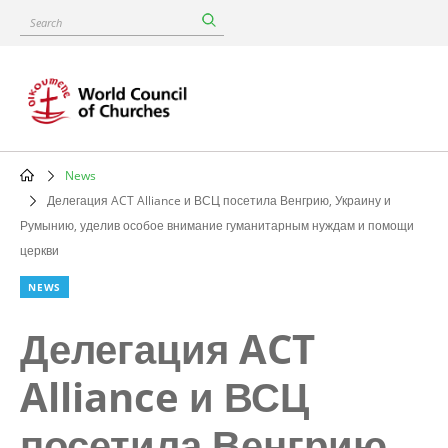
Skip
Search
to
main
content
News
Breadcrumb
Делегация ACT Alliance и ВСЦ посетила Венгрию, Украину и
Румынию, уделив особое внимание гуманитарным нуждам и помощи
церкви
NEWS
Делегация ACT
Alliance и ВСЦ
посетила Венгрию,