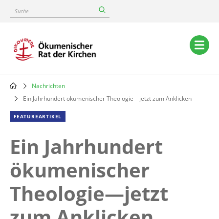
Skip
Suche
to
main
content
Main
navigation
Nachrichten
Breadcrumb
Ein Jahrhundert ökumenischer Theologie—jetzt zum Anklicken
FEATUREARTIKEL
Ein Jahrhundert
ökumenischer
Theologie—jetzt
zum Anklicken