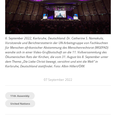
6. September 2022, Karlsruhe, Deutschland: Dr. Catherine S. Namakula,
Vorsitzende und Berichterstatterin der UN-Arbeitsgruppe von Fachleuchten
für Menschen afrikanischer Abstammung des Menschenrechtsrat (WGEPAD)
wandte sich in einer Video-Grußbotschaft an die 11. Vollversammlung des
Ökumenischen Rats der Kirchen, die vom 31. August bis 8. September unter
dem Thema „Die Liebe Christi bewegt, versöhnt und eint die Welt“ in
Karlsruhe, Deutschland stattfindet.
Foto:
Albin Hillert/ÖRK
07 September 2022
11th Assembly
United Nations