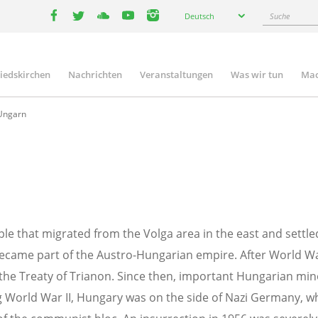
Select
Suche
Deutsch
your
facebook
twitter
youtube
youtube
instagram
language
liedskirchen
Nachrichten
Veranstaltungen
Was wir tun
Mac
n
ngarn
e that migrated from the Volga area in the east and settle
ecame part of the Austro-Hungarian empire. After World War
he Treaty of Trianon. Since then, important Hungarian minor
 World War II, Hungary was on the side of Nazi Germany, wh