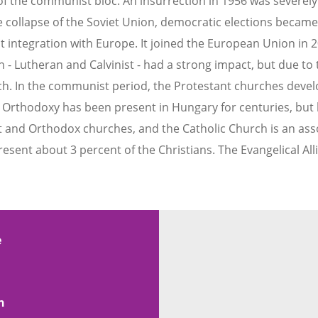
f the communist bloc. An insurrection in 1956 was severel
 collapse of the Soviet Union, democratic elections became p
 integration with Europe. It joined the European Union in 2
 - Lutheran and Calvinist - had a strong impact, but due to
ch. In the communist period, the Protestant churches devel
ty. Orthodoxy has been present in Hungary for centuries, bu
t and Orthodox churches, and the Catholic Church is an as
ent about 3 percent of the Christians. The Evangelical Allia
e
n