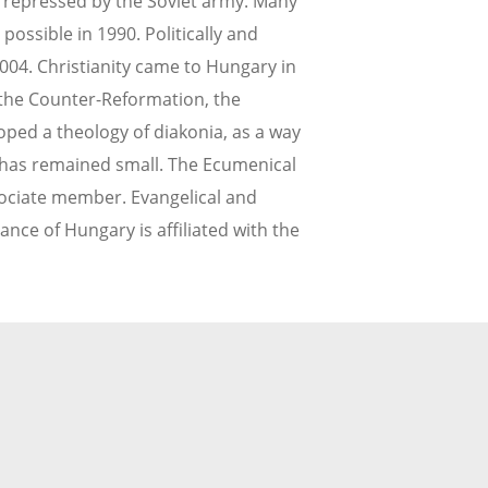
y repressed by the Soviet army. Many
ossible in 1990. Politically and
004. Christianity came to Hungary in
 the Counter-Reformation, the
oped a theology of diakonia, as a way
t has remained small. The Ecumenical
sociate member. Evangelical and
nce of Hungary is affiliated with the