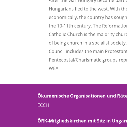
After the war Hungary became part o
Hungarians fled to the west. With the
economically, the country has sought
the 10-11th century. The Reformation
Catholic Church is the majority chur
of being church in a socialist socie
Council includes the main Protestan
Pentecostal/Charismatic groups repres
WEA.
Ökumenische Organisationen und Rät
ECCH
ÖRK-Mitgliedskirchen mit Sitz in Ungar