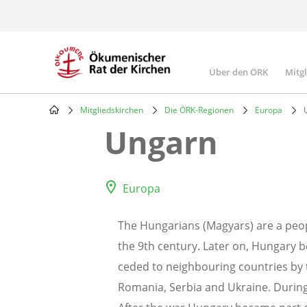
Skip
to
main
content
Über den ÖRK
Mitg
Main
navigatio
Mitgliedskirchen
Die ÖRK-Regionen
Europa
U
Breadcrumb
Ungarn
Europa
The Hungarians (Magyars) are a peopl
the 9th century. Later on, Hungary b
ceded to neighbouring countries by t
Romania, Serbia and Ukraine. During