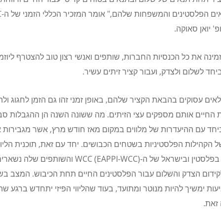
ם הפלסטינים והמשפחות שלהם," אומר המזכיר הכללי הזמני של ה-
C
' יואן סאוקה.
ינה את כל הכנסיות החברות, שותפים ואנשי רצון טוב להצטרף ליוזמ
חד לשלום ולצדק, ועבור קציר זיתים עשיר.
אים עסוקים בהבאת הקציר שלהם, באופן זמני זהו גם הזמן לחגוג ולה
ת החיים אותם מספקים עצי הזיתים. מה ששונה השנה הן ההגבלות ס
ביחד עם ההיעדרות של מלווים במקום מאז חודש מרץ, אשר מגבירות 
ל הקהילות הפלסטיניות בשטחים הכבושים. יחד עם זאת, תוכנית הליוו
בפלסטין ובישראל של ה-
WCC
-
EAPPI
(
WCC
) והשותפים שלה נשארי
קידום הצדק והשלום עבור הפלסטינים החיים תחת הכיבוש. המצב בש
עות ימשיך להיות מנוטר ומתועד, בעוד שהליווי הפיזי יתחדש ברגע ש
זאת.