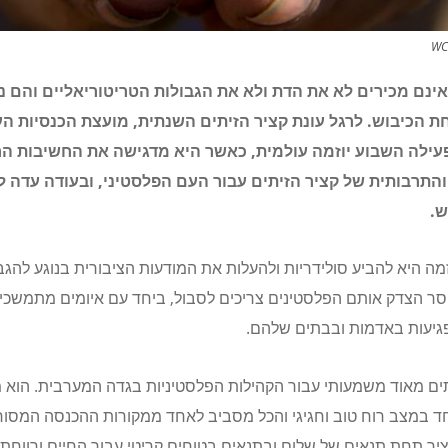
אינם מכירים לא את הדת ולא את הגבולות הטריטוריאליים והם נ
ת הכיבוש. לרגל עונת קציר הזיתים השנתית, מועצת הכנסיות ה
עילה השבוע יוזמה עולמית, כאשר היא מדגישה את החשיבות הר
התרבותית של קציר הזיתים עבור העם הפלסטיני, ובעודה עדה 
ש.
מה היא להביע סולידריות ולהעלות את המודעות הציבורית בנוגע להגב
סר הצדק אותם הפלסטינים צריכים לסבול, ביחד עם איומים מתמשכי
גיעות באדמות ובבתים שלהם.
תים מאוד משמעותי עבור הקהילות הפלסטיניות בגדה המערבית. הוא 
ד במצב רוח טוב וחגיגי והכל מסביב לאחד ממקורות ההכנסה המסור
ציר תחת תנאים של שלום ובתנאים בטוחים קריטי עבור החיים ורווחת 