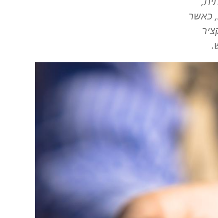
ית,
, כאשר
ציר
.
Image