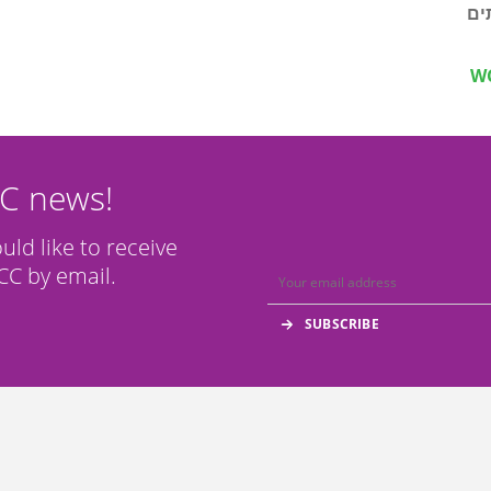
ים
WC
CC news!
ould like to receive
C by email.