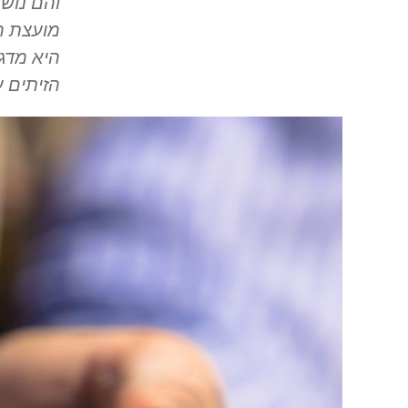
והם נושא
מועצת ה
היא מדג
הזיתים 