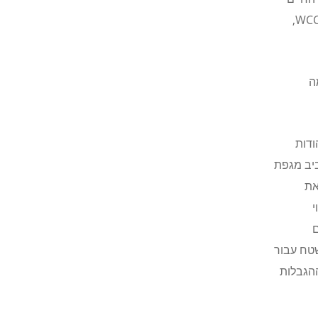
,
WC
ה
ודות
ביב מגפת
את
י
ם
טח עבור
ההגבלות