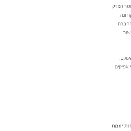
וסר הצדק
רונה
החברה
שוב
עולם,
-14 באוקטובר ברחבי אפיקים
ות יוזמת