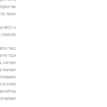
של החקלאי
הכומר פרופ
ה-
WCC
מזמ
ולהתפלל בי
בעוד החקל
עבור פירו
הקורונה, 
הפגיעות ש
האקומנית 
מחויבים ל
קהילות פגי
תאפשרנה 