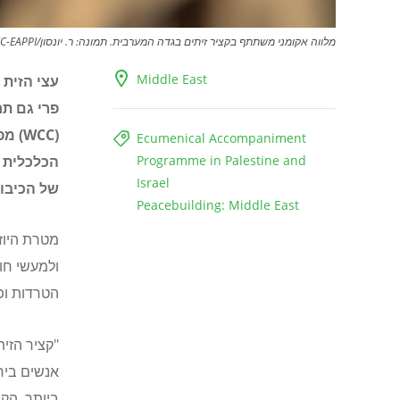
מלווה אקומני משתתף בקציר זיתים בגדה המערבית. תמונה: ר. יונסון/WCC-EAPPI
Middle East
עצי הזית 
פרי גם תח
(
WCC
) מפ
Ecumenical Accompaniment
Programme in Palestine and
הכלכלית ו
Israel
של הכיבו
Peacebuilding: Middle East
מטרת היוז
ולמעשי חו
הטרדות ופ
"קציר הזי
אנשים ביח
ביותר. הק