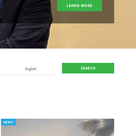
LEARN MORE
English
NEWS