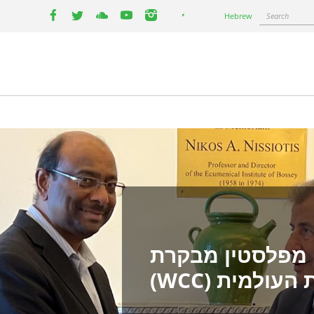
Select
Search
Hebrew
your
facebook
twitter
youtube
youtube
instagram
language
מפלסטין מבקרת
ולמית (WCC)