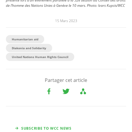
présenté lors d’un événement parallèle à la 52e session du Conseil des droits
de l’homme des Nations Unies à Genève le 10 mars.
Photo:
Ivars Kupcis/WCC
15 Mars 2023
Humanitarian aid
Diakonia and Solidarity
United Nations Human Rights Council
Partager cet article
SUBSCRIBE TO WCC NEWS