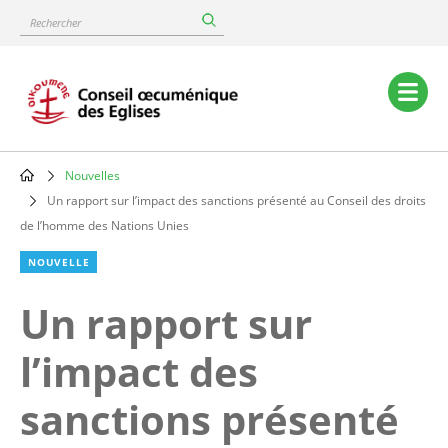
Skip
Rechercher
to
main
content
Main
navigation
Nouvelles
Breadcrumb
Un rapport sur l’impact des sanctions présenté au Conseil des droits
de l’homme des Nations Unies
NOUVELLE
Un rapport sur
l’impact des
sanctions présenté