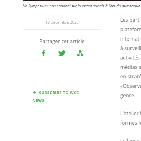
Un Symposium international sur la justice sociale à l’ère du numérique 
Les part
12 Décembre 2023
platefor
internati
Partager cet article
à surveil
activité
médias s
en strat
«Observa
SUBSCRIBE TO WCC
genre.
NEWS
L’atelie
formes l
Le lancem