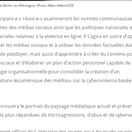
à Berlin, en Allemagne.
Photo:
Albin Hillert/COE
icipant-e-s réuni-e-s examineront les normes communautai
mes des médias sociaux ainsi que les politiques nationales e
onales relatives à la violence en ligne. Il s’agira en outre d’
ler les médias sociaux et à utiliser les données factuelles d
s de plaidoyer, mais aussi d’apprendre à créer du contenu po
ociaux et d’élaborer un plan d’action personnel capable de
égie organisationnelle pour consolider la création d’un
toire œcuménique des médias» sur la cyberviolence basée 
r brossera le portrait du paysage médiatique actuel et présen
es plus répandues de microagressions, d’abus et de cybervi
ent officiel de l’«Initiative des jeunes pour les Jeudis en noi