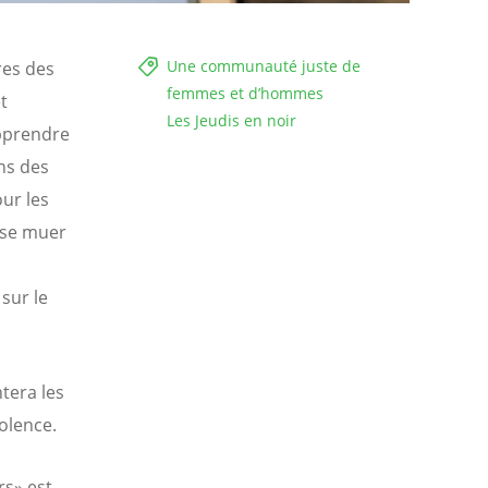
Une communauté juste de
res des
femmes et d’hommes
t
Les Jeudis en noir
apprendre
ans des
ur les
 se muer
sur le
tera les
olence.
rs» est