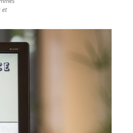
hommes
 et