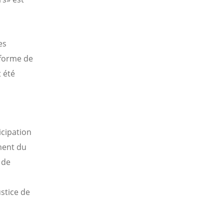
es
 forme de
t été
icipation
ement du
 de
stice de