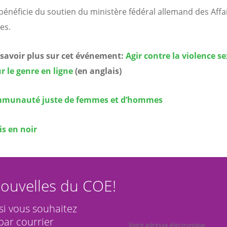
r bénéficie du soutien du ministère fédéral allemand des Affa
es.
 savoir plus sur cet événement:
Agir contre la violence se
r le genre en ligne
(en anglais)
munauté juste de femmes et d’hommes
is en noir
ouvelles du COE!
 si vous souhaitez
par courrier