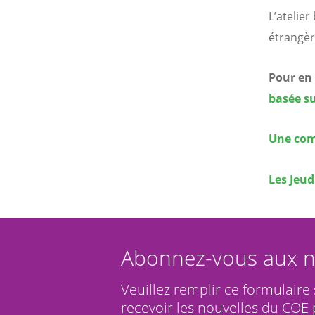
L’atelie
étrangèr
Pour en
basée su
Une com
Les Jeud
Abonnez-vous aux n
Veuillez remplir ce formulaire
recevoir les nouvelles du COE 