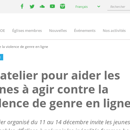
Select
Rechercher
Français
your
facebook
twitter
youtube
youtube
instagram
language
COE
Églises membres
Nouvelles
Événements
Nos activités
ation
e la violence de genre en ligne
E
atelier pour aider les
nes à agir contre la
lence de genre en lign
ier organisé du 11 au 14 décembre invite les jeune