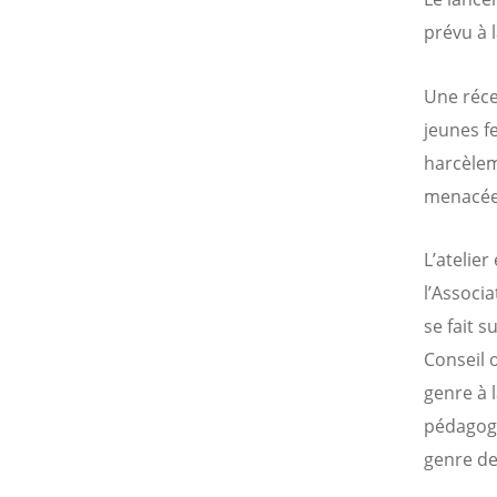
prévu à l
Une réce
jeunes f
harcèlem
menacées
L’atelie
l’Associ
se fait 
Conseil 
genre à 
pédagogi
genre de