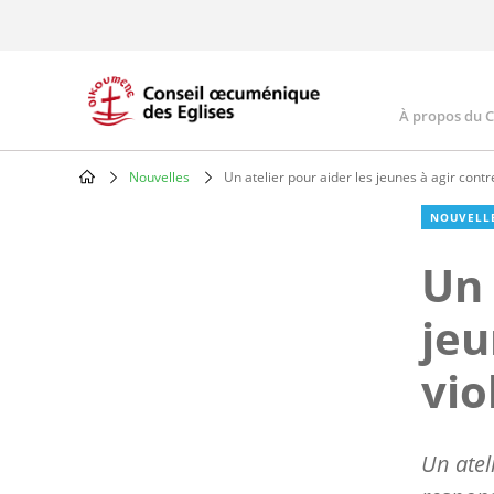
Skip
to
main
content
À propos du 
Main
navig
Nouvelles
Un atelier pour aider les jeunes à agir contr
Breadcrumb
NOUVELL
Un 
jeu
vio
Un atel