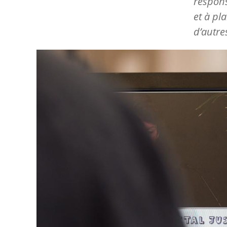
respons
et à pl
d’autre
Image