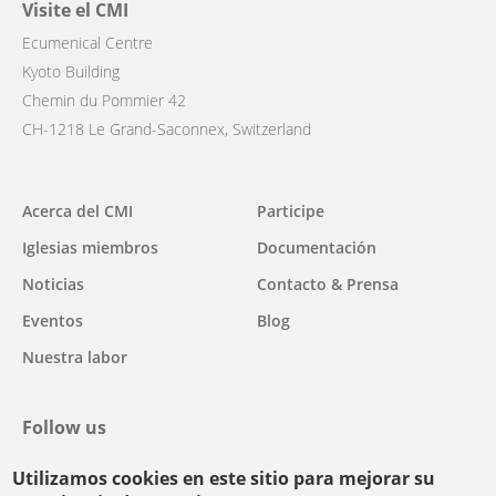
Visite el CMI
Ecumenical Centre
Kyoto Building
Chemin du Pommier 42
CH-1218 Le Grand-Saconnex, Switzerland
Main
Acerca del CMI
Participe
navigation
Iglesias miembros
Documentación
Noticias
Contacto & Prensa
Eventos
Blog
Nuestra labor
Follow us
Utilizamos cookies en este sitio para mejorar su
facebook
twitter
youtube
youtube
instagram