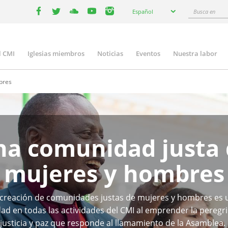
Select
Busca
Español
your
facebook
twitter
youtube
youtube
instagram
en
language
l CMI
Iglesias miembros
Noticias
Eventos
Nuestra labor
n
gation
bres
na comunidad justa 
mujeres y hombres
 creación de comunidades justas de mujeres y hombres es 
dad en todas las actividades del CMI al emprender la peregr
justicia y paz que responde al llamamiento de la Asamblea.