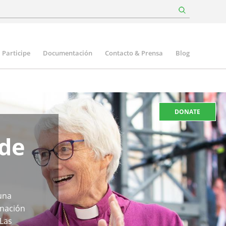
Participe
Documentación
Contacto & Prensa
Blog
DONATE
de
una
inación
 Las