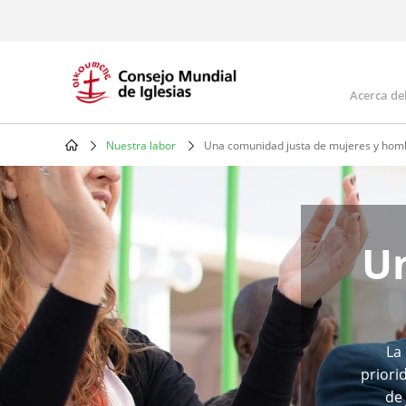
Skip
to
main
content
Acerca de
Mai
navi
Nuestra labor
Una comunidad justa de mujeres y hom
Breadcrumb
U
La
priori
de 