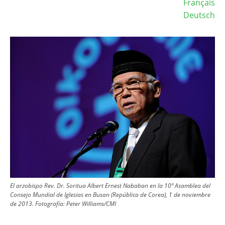
Français
Deutsch
Image
El arzobispo Rev. Dr. Soritua Albert Ernest Nababan en la 10ª Asamblea del
Consejo Mundial de Iglesias en Busan (República de Corea), 1 de noviembre
de 2013.
Fotografía:
Peter Williams/CMI