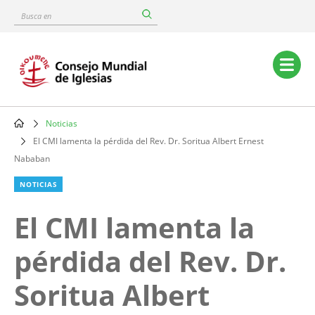
Skip
Busca
to
en
main
content
Main
navigation
Noticias
Breadcrumb
El CMI lamenta la pérdida del Rev. Dr. Soritua Albert Ernest
Nababan
NOTICIAS
El CMI lamenta la
pérdida del Rev. Dr.
Soritua Albert