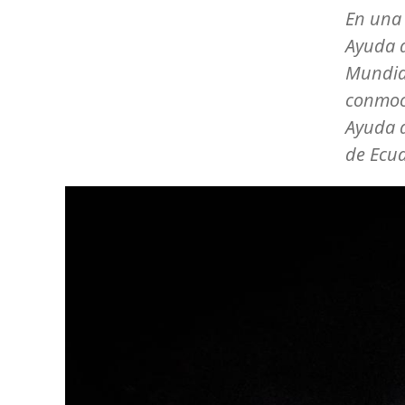
En una 
Ayuda d
Mundial 
conmoci
Ayuda d
de Ecua
Image