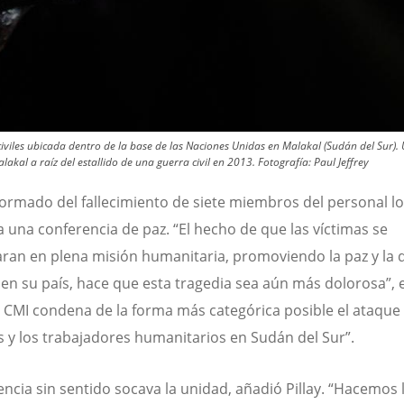
iviles ubicada dentro de la base de las Naciones Unidas en Malakal (Sudán del Sur)
kal a raíz del estallido de una guerra civil en 2013.
Fotografía:
Paul Jeffrey
formado del fallecimiento de siete miembros del personal l
 a una conferencia de paz. “El hecho de que las víctimas se
ran en plena misión humanitaria, promoviendo la paz y la 
n su país, hace que esta tragedia sea aún más dolorosa”, e
“El CMI condena de la forma más categórica posible el ataque
les y los trabajadores humanitarios en Sudán del Sur”.
lencia sin sentido socava la unidad, añadió Pillay. “Hacemos 