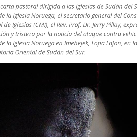
carta pastoral dirigida a las iglesias de Sudán del S
e la Iglesia Noruega, el secretario general del Cons
de Iglesias (CMI), el Rev. Prof. Dr. Jerry Pillay, exp
ón y tristeza por la noticia del ataque contra vehí
e la Iglesia Noruega en Imehejek, Lopa Lafon, en la
toria Oriental de Sudán del Sur.