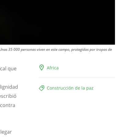
. Unas 35 000 personas viven en este campo, protegidas por tropas de
Africa
ocal que
dignidad
Construcción de la paz
scribió
 contra
llegar