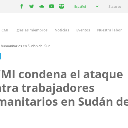
Select
Busca
Español
your
facebook
twitter
youtube
youtube
instagram
en
language
l CMI
Iglesias miembros
Noticias
Eventos
Nuestra labor
n
gation
 humanitarios en Sudán del Sur
CMI condena el ataque
tra trabajadores
anitarios en Sudán de