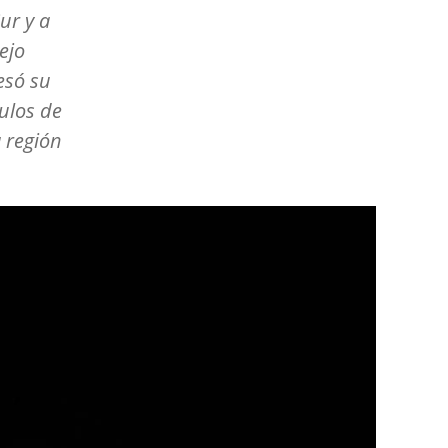
ur y a
ejo
resó su
culos de
 región