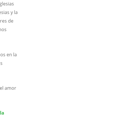
glesias
sias y la
res de
mos
tos en la
os
 el amor
la