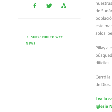
nuestras 
de Sudán 
població
este mal
solos, p
SUBSCRIBE TO WCC
NEWS
Pillay al
búsqueda
difíciles.
Cerró la
de Dios,
Lea la c
Iglesia