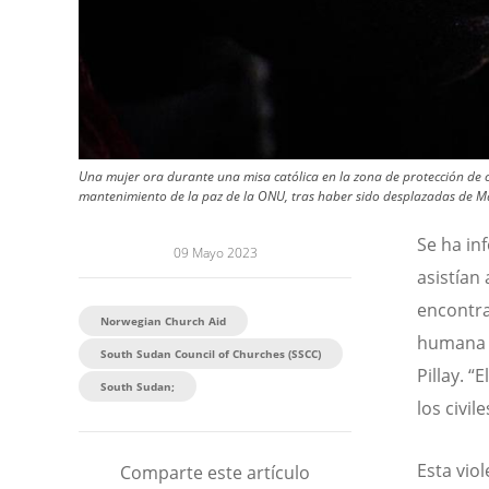
Una mujer ora durante una misa católica en la zona de protección de c
mantenimiento de la paz de la ONU, tras haber sido desplazadas de Mala
Se ha in
09 Mayo 2023
asistían
encontra
Norwegian Church Aid
humana e
South Sudan Council of Churches (SSCC)
Pillay. 
South Sudan;
los civi
Esta vio
Comparte este artículo