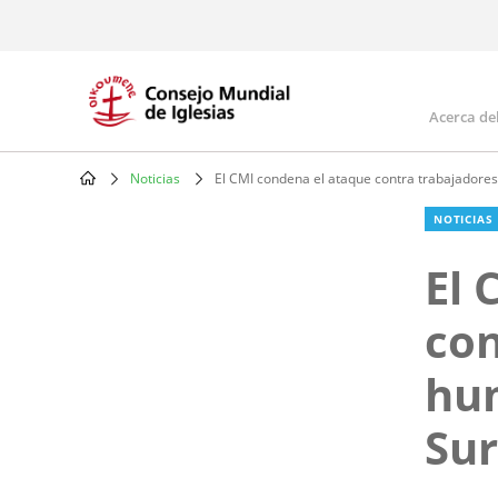
Skip
to
main
content
Acerca de
Mai
navi
Noticias
El CMI condena el ataque contra trabajadores
Breadcrumb
NOTICIAS
El 
con
hum
Sur