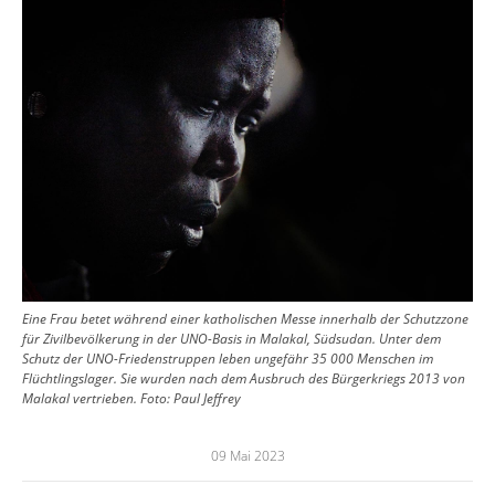
Eine Frau betet während einer katholischen Messe innerhalb der Schutzzone
für Zivilbevölkerung in der UNO-Basis in Malakal, Südsudan. Unter dem
Schutz der UNO-Friedenstruppen leben ungefähr 35 000 Menschen im
Flüchtlingslager. Sie wurden nach dem Ausbruch des Bürgerkriegs 2013 von
Malakal vertrieben.
Foto:
Paul Jeffrey
09 Mai 2023