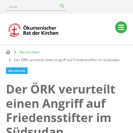
Skip
Suche
to
main
content
Main
navigation
Nachrichten
Breadcrumb
Der ÖRK verurteilt einen Angriff auf Friedensstifter im Südsudan
MELDUNG
Der ÖRK verurteilt
einen Angriff auf
Friedensstifter im
Südsudan