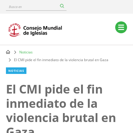
Skip
Busca
to
en
main
content
Main
navigation
Noticias
Breadcrumb
El CMI pide el fin inmediato de la violencia brutal en Gaza
NOTICIAS
El CMI pide el fin
inmediato de la
violencia brutal en
Gaza