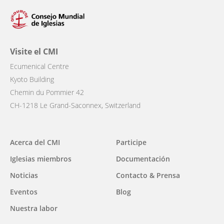
Visite el CMI
Ecumenical Centre
Kyoto Building
Chemin du Pommier 42
CH-1218 Le Grand-Saconnex, Switzerland
Main
Acerca del CMI
Participe
navigation
Iglesias miembros
Documentación
Noticias
Contacto & Prensa
Eventos
Blog
Nuestra labor