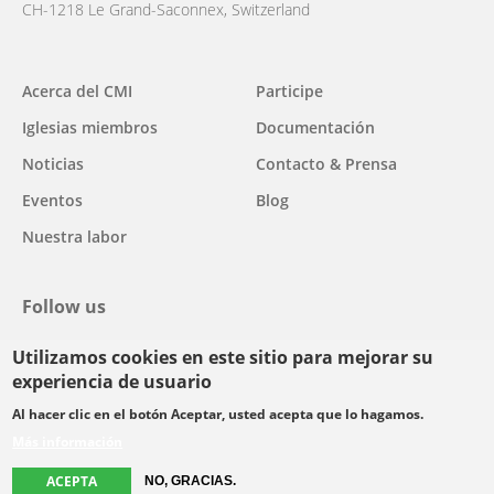
CH-1218 Le Grand-Saconnex, Switzerland
Main
Acerca del CMI
Participe
navigation
Iglesias miembros
Documentación
Noticias
Contacto & Prensa
Eventos
Blog
Nuestra labor
Follow us
Utilizamos cookies en este sitio para mejorar su
facebook
twitter
youtube
youtube
instagram
experiencia de usuario
Select
Al hacer clic en el botón Aceptar, usted acepta que lo hagamos.
your
Más información
Footer
language
© Copyright WCC 2026
Condiciones de uso
Normas de confidencialidad
ACEPTA
menu
NO, GRACIAS.