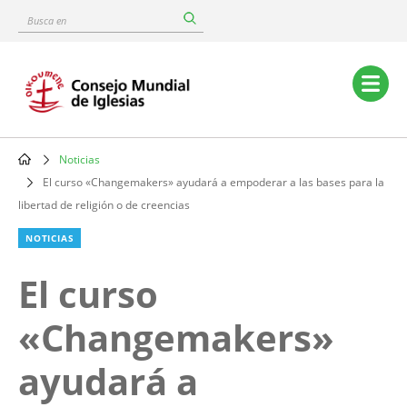
Skip
Busca
to
en
main
content
Main
navigation
Noticias
Breadcrumb
El curso «Changemakers» ayudará a empoderar a las bases para la
libertad de religión o de creencias
NOTICIAS
El curso
«Changemakers»
ayudará a