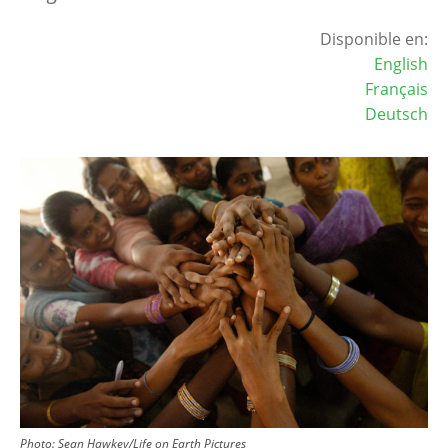
Disponible en:
English
Français
Deutsch
Image
Photo: Sean Hawkey/Life on Earth Pictures