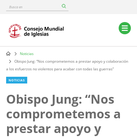
Skip
Busca
to
en
main
content
Main
navigation
Noticias
Breadcrumb
Obispo Jung: “Nos comprometemos a prestar apoyo y colaboración
a los esfuerzos no violentos para acabar con todas las guerras”
NOTICIAS
Obispo Jung: “Nos
comprometemos a
prestar apoyo y