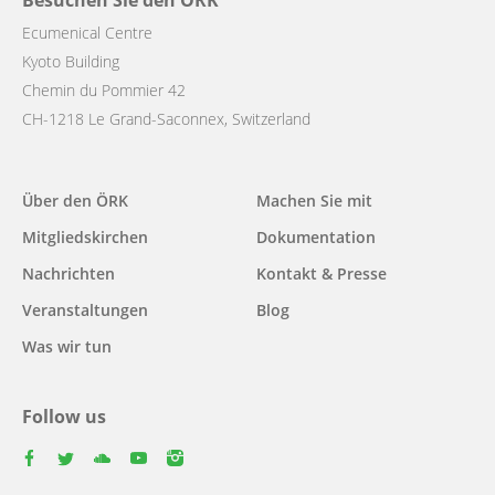
Besuchen Sie den ÖRK
Ecumenical Centre
Kyoto Building
Chemin du Pommier 42
CH-1218 Le Grand-Saconnex, Switzerland
Main
Über den ÖRK
Machen Sie mit
navigation
Mitgliedskirchen
Dokumentation
Nachrichten
Kontakt & Presse
Veranstaltungen
Blog
Was wir tun
Follow us
facebook
twitter
youtube
youtube
instagram