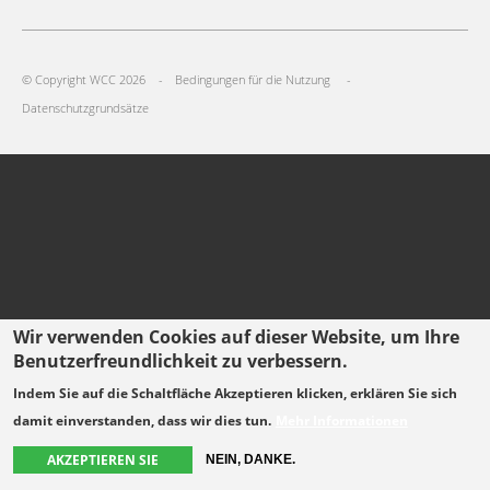
Select
your
Footer
language
© Copyright WCC 2026
Bedingungen für die Nutzung
menu
Datenschutzgrundsätze
Wir verwenden Cookies auf dieser Website, um Ihre
Benutzerfreundlichkeit zu verbessern.
Indem Sie auf die Schaltfläche Akzeptieren klicken, erklären Sie sich
damit einverstanden, dass wir dies tun.
Mehr Informationen
AKZEPTIEREN SIE
NEIN, DANKE.