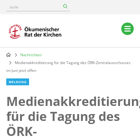
Skip
Suche
to
main
content
Main
navigation
Nachrichten
Breadcrumb
Medienakkreditierung für die Tagung des ÖRK-Zentralausschusses
im Juni jetzt offen
MELDUNG
Medienakkreditierun
für die Tagung des
ÖRK-