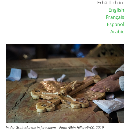
Erhältlich in:
English
Français
Español
Arabic
Image
In der Grabeskirche in Jerusalem.
Foto:
Albin Hillert/WCC, 2019