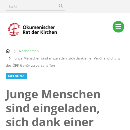
Skip
Suche
to
main
content
Main
navigation
Nachrichten
Breadcrumb
Junge Menschen sind eingeladen, sich dank einer Veröffentlichung
des ÖRK Gehör zu verschaffen
MELDUNG
Junge Menschen
sind eingeladen,
sich dank einer