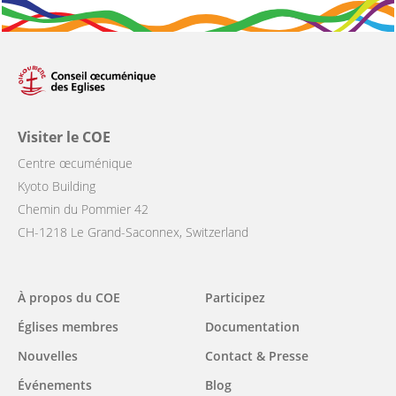
Visiter le COE
Centre œcuménique
Kyoto Building
Chemin du Pommier 42
CH-1218 Le Grand-Saconnex, Switzerland
Main
À propos du COE
Participez
navigation
Églises membres
Documentation
Nouvelles
Contact & Presse
Événements
Blog