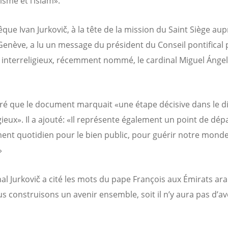
isme et l’islam».
êque Ivan Jurkovič, à la tête de la mission du Saint Siège au
Genève, a lu un message du président du Conseil pontifical 
 interreligieux, récemment nommé, le cardinal Miguel Ánge
laré que le document marquait «une étape décisive dans le d
gieux». Il a ajouté: «Il représente également un point de dép
nt quotidien pour le bien public, pour guérir notre mond
»
nal Jurkovič a cité les mots du pape François aux Émirats ara
us construisons un avenir ensemble, soit il n’y aura pas d’av