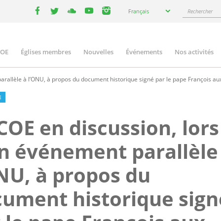
Select
Rechercher
Français
your
facebook
twitter
youtube
youtube
instagram
language
COE
Églises membres
Nouvelles
Événements
Nos activités
ation
arallèle à l’ONU, à propos du document historique signé par le pape François au
E
COE en discussion, lors
n événement parallèle
NU, à propos du
ument historique sign