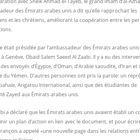
aration avec Sheik Ahmad el-Tayeb, le grand imam d’al-Azha
adeur des Émirats arabes unis a dit qu’elle rapprochait les
s et les chrétiens, améliorant la coopération entre les pe
tions.
e était présidée par l’ambassadeur des Émirats arabes uni
 à Genève, Obaid Salem Saeed Al Zaabi. Il y a eu des interve
des envoyés d’Égypte, d’Oman, d’Arabie saoudite, d’Iran et 
 du Yémen. D’autres personnes ont pris la parole: un repr
 bahaïe, Arigatou International, ainsi que des étudiantes de
sité Zayed aux Émirats arabes unis.
abi a déclaré que les Émirats arabes unis avaient établi un c
inir un plan d’action en lien avec le document, et pour écrir
François a appelé «une nouvelle page dans les relations entr