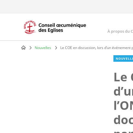
Skip
to
main
content
À propos du 
Main
navig
Nouvelles
Le COE en discussion, lors d’un événement p
Breadcrumb
NOUVELL
Le 
d’u
l’O
doc