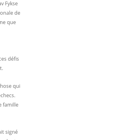
av Fykse
ionale de
ème que
ces défis
t.
 chose qui
échecs.
e famille
it signé