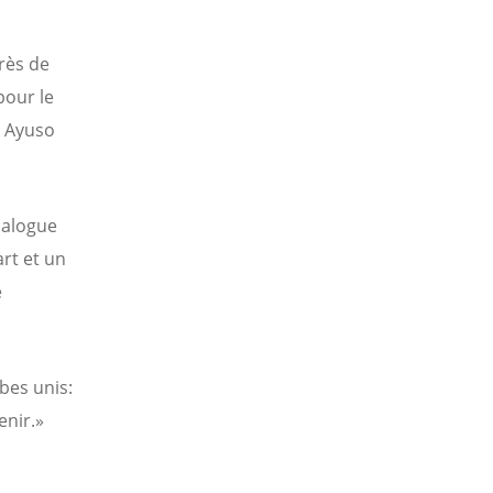
près de
pour le
l Ayuso
ialogue
art et un
e
bes unis:
enir.»