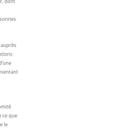
r, dont
rsonnes
s auprès
ntions
d’une
ésentant
omité
e ce que
e le