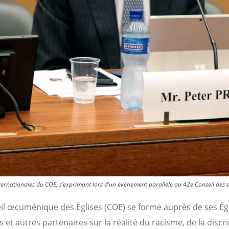
internationales du COE, s’exprimant lors d’un événement parallèle au 42e Conseil des
il œcuménique des Églises (COE) se forme auprès de ses Ég
et autres partenaires sur la réalité du racisme, de la discr