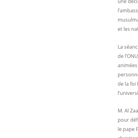
une décl
l’ambass
musulman
et les na
La séanc
de l’ONU
animées 
personne
de la foi
l’univer
M. Al Za
pour déf
le pape 