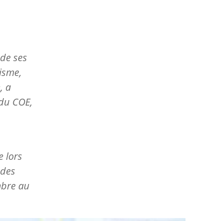
de ses
cisme,
, a
 du COE,
e lors
 des
mbre au