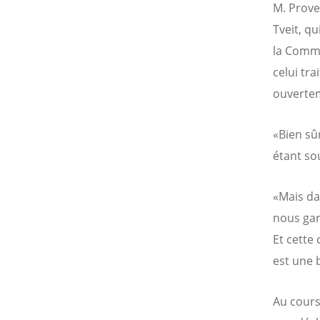
M. Prove
Tveit, q
la Commu
celui tra
ouverteme
«Bien sûr
étant sou
«Mais dan
nous gar
Et cette 
est une 
Au cours