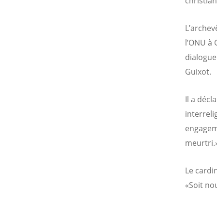
christian
L’archev
l’ONU à 
dialogue
Guixot.
Il a déc
interreli
engageme
meurtri.
Le cardi
«Soit no