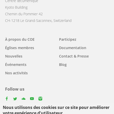
Centre œcuménique
Kyoto Building
Chemin du Pommier 42
CH-1218 Le Grand-Saconnex, Switzerland
Main
À propos du COE
Participez
navigation
Églises membres
Documentation
Nouvelles
Contact & Presse
Événements
Blog
Nos activités
Follow us
facebook
twitter
youtube
youtube
instagram
Nous utilisons des cookies sur ce site pour améliorer
Select
votre expérience d'utilisateur