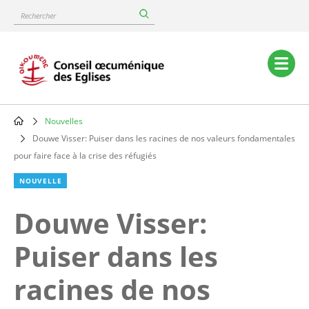
Skip
Rechercher
to
main
content
Main
navigation
Nouvelles
Breadcrumb
Douwe Visser: Puiser dans les racines de nos valeurs fondamentales
pour faire face à la crise des réfugiés
NOUVELLE
Douwe Visser:
Puiser dans les
racines de nos