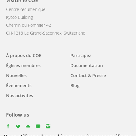
Visiter le COE
Centre œcuménique
Kyoto Building
Chemin du Pommier 42
CH-1218 Le Grand-Saconnex, Switzerland
Main
À propos du COE
Participez
navigation
Églises membres
Documentation
Nouvelles
Contact & Presse
Événements
Blog
Nos activités
Follow us
facebook
twitter
youtube
youtube
instagram