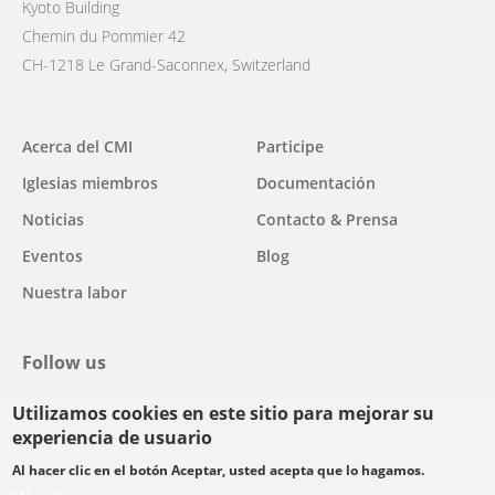
Kyoto Building
Chemin du Pommier 42
CH-1218 Le Grand-Saconnex, Switzerland
Main
Acerca del CMI
Participe
navigation
Iglesias miembros
Documentación
Noticias
Contacto & Prensa
Eventos
Blog
Nuestra labor
Follow us
Utilizamos cookies en este sitio para mejorar su
facebook
twitter
youtube
youtube
instagram
experiencia de usuario
Select
Al hacer clic en el botón Aceptar, usted acepta que lo hagamos.
your