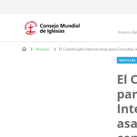
Skip
to
main
content
Acerca de
Mai
navi
Noticias
El Comité Judío Internacional para Consultas I
Breadcrumb
NOTICIAS
El 
par
Int
asa