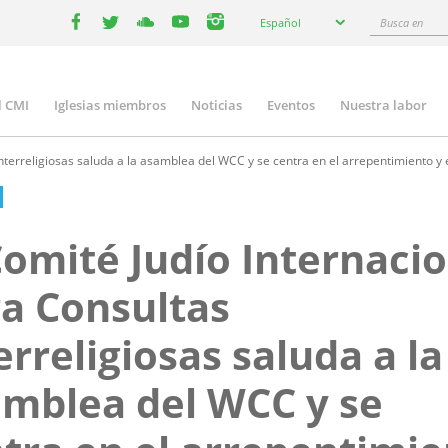
Select
Busca
Español
your
facebook
twitter
youtube
youtube
instagram
en
language
l CMI
Iglesias miembros
Noticias
Eventos
Nuestra labor
n
gation
nterreligiosas saluda a la asamblea del WCC y se centra en el arrepentimiento y 
Comité Judío Internaci
a Consultas
erreligiosas saluda a la
mblea del WCC y se