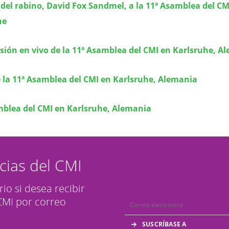
del rabino, David Fox Sandmel, a la 11ª Asamblea del CM
he
ión en vivo de la 11ª Asamblea del CMI en Karlsruhe, A
 la 11ª Asamblea del CMI en Karlsruhe, Alemania
mblea del CMI en Karlsruhe, Alemania
icias del CMI
rio si desea recibir
 CMI por correo