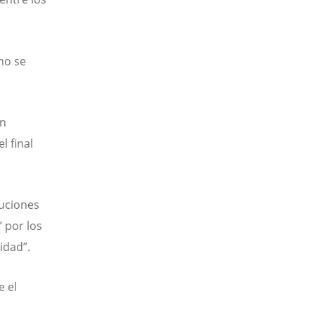
mo se
ón
l final
tuciones
’ por los
idad”.
e el