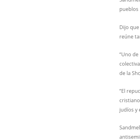
pueblos 
Dijo que
reúne ta
“Uno de 
colectiva
de la Sh
“El repu
cristiano
judíos y
Sandmel 
antisemi