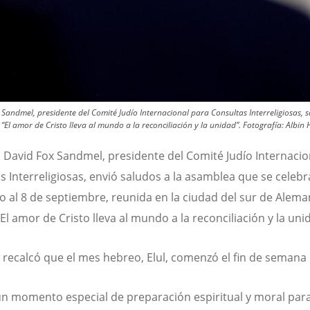
Sandmel, presidente del Comité Judío Internacional para Consultas Interreligiosas, 
“El amor de Cristo lleva al mundo a la reconciliación y la unidad”.
Fotografía:
Albin 
o David Fox Sandmel, presidente del Comité Judío Internacio
s Interreligiosas, envió saludos a la asamblea que se celebr
o al 8 de septiembre, reunida en la ciudad del sur de Alema
El amor de Cristo lleva al mundo a la reconciliación y la uni
recalcó que el mes hebreo, Elul, comenzó el fin de semana
 un momento especial de preparación espiritual y moral para