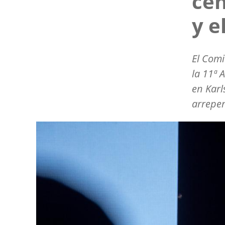
cen
y e
El Comi
la 11ª 
en Karl
arrepen
Image