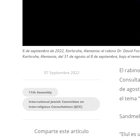
6 de septiembre de 2022, Karlsruhe, Alemania: el rabino Dr. David Fox 
Karlsruhe, Alemania, del 31 de agosto al 8 de septiembre, bajo el tema 
El rabin
07 Septiembre 2022
Consulta
de agost
11th Assembly
el tema “
International Jewish Committee on
Interreligious Consultations (IJCIC)
Sandmel 
Comparte este artículo
“Elul es