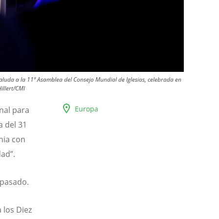
saluda a la 11ª Asamblea del Consejo Mundial de Iglesias, celebrada en
Hillert/CMI
Europa
nal para
a del 31
nia con
dad”.
 pasado.
 los Diez