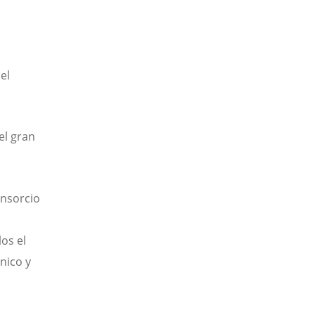
el
el gran
onsorcio
os el
nico y