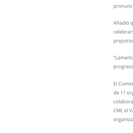
pronunci
Añadió q
celebrar
prejuicio
“Lamenta
progreso
El Comit
de 11 or
colabora
CMI, el 
organiza