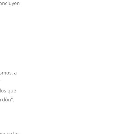
concluyen
ismos, a
r
los que
rdón”.
entre los