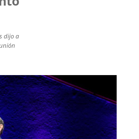
ento
s dijo a
eunión