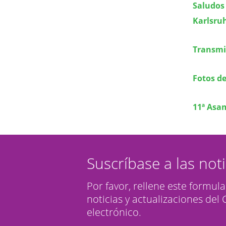
Saludos 
Karlsru
Transmis
Fotos de
11ª Asa
Suscríbase a las not
Por favor, rellene este formula
noticias y actualizaciones del
electrónico.