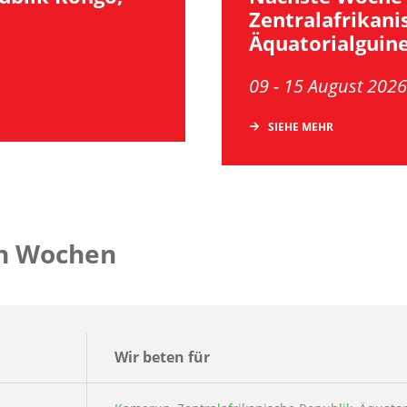
Zentralafrikani
Äquatorialguin
09 - 15 August 2026
SIEHE MEHR
n Wochen
Wir beten für