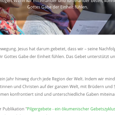
mögen. Wenn wir miteinander und füreinander beten, könn
Gottes Gabe der Einheit fühlen.
wegung. Jesus hat darum gebetet, dass wir – seine Nachfo
 Gottes Gabe der Einheit fühlen. Das Gebet unterstützt uns
in Jahr hinweg durch jede Region der Welt. Indem wir mindes
istinnen und Christen auf der ganzen Welt, mit Brüdern und 
emen konfrontiert sind und unterschiedliche Gaben miteinand
 Publikation "
Pilgergebete - ein ökumenischer Gebetszyklu