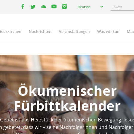
Select
Suche
Deutsch
your
facebook
twitter
youtube
youtube
instagram
language
liedskirchen
Nachrichten
Veranstaltungen
Was wir tun
Mac
n
Ökumenischer
Fürbittkalender
Gebet ist das Herzstück der ökumenischen Bewegung. Jesu
 gebetet, dass wir – seine Nachfolgerinnen und Nachfolger 