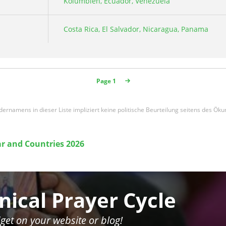
Kolumbien, Ecuador, Venezuela
Costa Rica, El Salvador, Nicaragua, Panama
Page 1
namens in dieser Liste impliziert keine politische Beurteilung seitens des Ök
r and Countries 2026
ical Prayer Cycle
get on your website or blog!