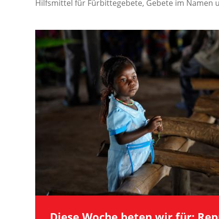
Hilfsmittel für Fürbittegebete, Gebete im Namen u
Image
Diese Woche beten wir für: Rep