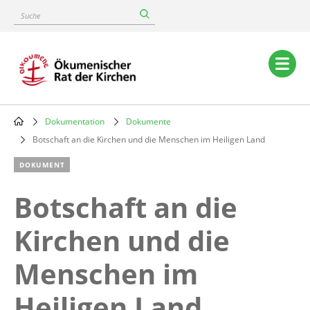
Skip
Suche
to
main
content
Main
navigation
Dokumentation
Dokumente
Breadcrumb
Botschaft an die Kirchen und die Menschen im Heiligen Land
DOKUMENT
Botschaft an die
Kirchen und die
Menschen im
Heiligen Land