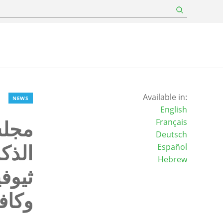
Available in:
NEWS
English
مجلس
Français
Deutsch
Español
Hebrew
ثيوف
وكاف