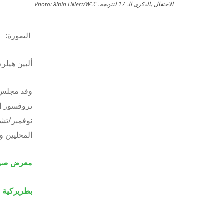
الاحتفال بالذكرى الـ 17 لتتويجه.
Albin Hillert/WCC
Photo:
الصورة:
ألبين هيل
وفد مجلس ا
نوفمبر/تشر
المحليين وا
معرض صور ألتقطت في 
بطريركية 