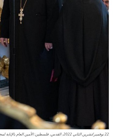
22 نوفمبر/تشرين الثاني 2022، القدس، فلسطين: ال