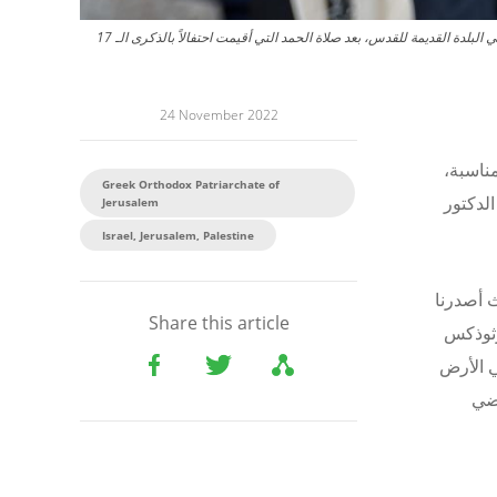
22 نوفمبر/تشرين الثاني 2022، القدس، فلسطين: صورة للبطريرك ثيوفيلوس الثالث في القدس (الكنيسة الأرثوذكسية اليونانية في القدس) خارج كنيسة القيامة المقدسة في البلدة القديمة للقدس، بعد صلاة الحمد التي أقيمت احتفالاً بالذكرى الـ 17
24 November 2022
مناسبة،
Greek Orthodox Patriarchate of
الدكتور
Jerusalem
Israel, Jerusalem, Palestine
نيا حيث أصدرنا
Share this article
رثوذكس
 الأرض
اضي