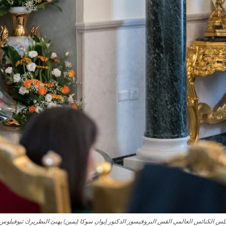
أمين العام بالإنابة لمجلس الكنائس العالمي القس البروفيسور الدكتور إيوان سوكا (يمين) يهنئ البطريرك 