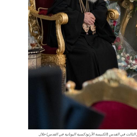
ثيوفيلوس الثالث في القدس (الكنيسة الأرثوذكسية اليونانية في القدس) خلال