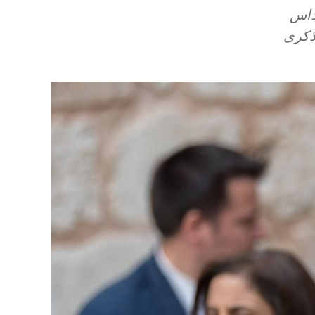
قداس
لذكرى
Image