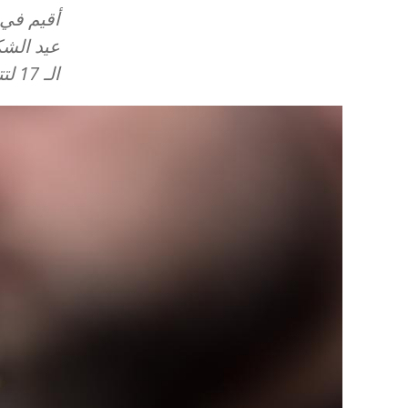
عيد الشك
الـ 17 لتتويج البطريرك بعد انتخابه.