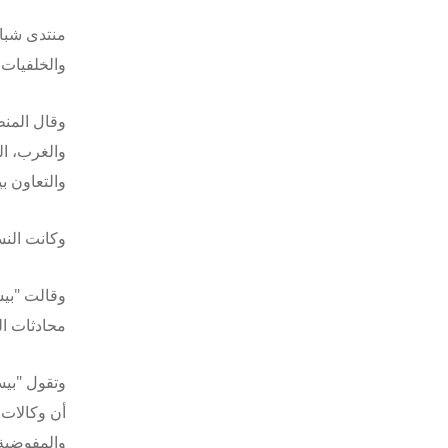
منتدى شباب
والخلفيات 
وقال المن
والغرب، الت
والتعاون ب
وكانت النس
وقالت "بيس
محادثات ا
وتقول "بيس
أن وكالات 
والمفوضية 