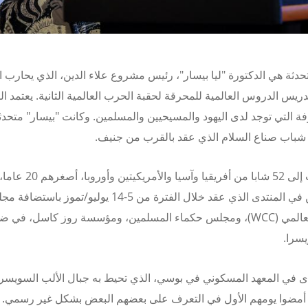
حدثة هي الدكتورة "ليا بيسار"، رئيس مشروع علاء الدين، الذي يحارب
ريس الدروس العالمية للمحرقة لحقبة الحرب العالمية الثانية.
يعتمد ا
ة التي توجد لدى اليهود والمسيحيين والمسلمين. وكانت "بيسار" متحدثا
شباب صناع السلام الذي عقد بالقرب من جنيف.
فقد تحدثت إلى 52 شابا من أفريقيا وآسيا والأ
المشاركين في المنتدى الذي عقد خلال الفترة من 5-14 يوليو/تموز باستض
عالمي (
WCC
)، ومجلس حكماء المسلمين، ومؤسسة روز كاسل، في ض
سرا.
ى في المعهد المسكوني في بوسي، الذي تحيط به جبال الألب السويسري
 أمضوا يومهم الأول في التعرف على بعضهم البعض بشكل غير رسمي.