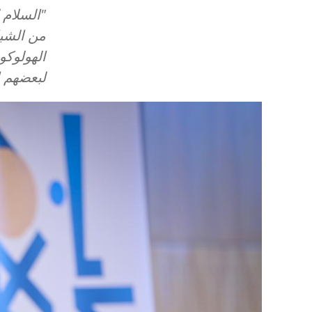
"السلام 
من الشبا
الهولوك
لبعضهم 