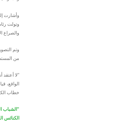
وأشارت إلى
وتولت رئاس
والصراع ال
وتم التصوي
من المستشف
"لا أعتقد
الواقع، قي
خطاب الكرا
"الشباب ال
الكنائس العالمي 6 يو