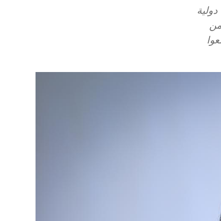
دولية
من
عوا
Image