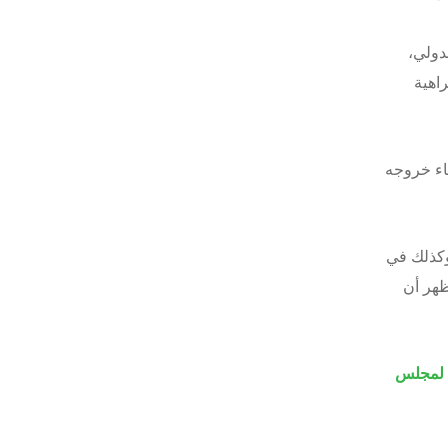
دولي،
اهية
ناء خروجه
كذلك في
ظهر
أن
ي لمجلس