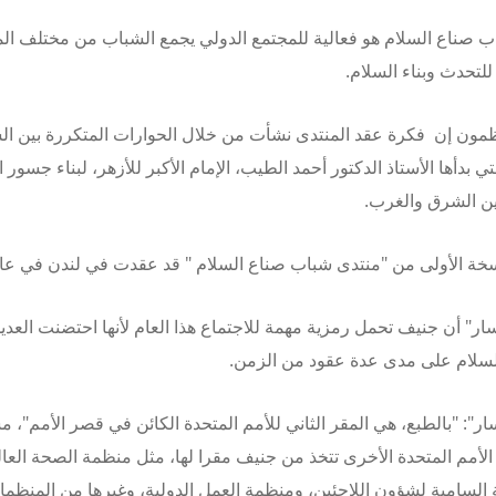
 صناع السلام هو فعالية للمجتمع الدولي يجمع الشباب من مختلف ال
للتحدث وبناء السلام.
ظمون إن فكرة عقد المنتدى نشأت من خلال الحوارات المتكررة بين ا
ي بدأها الأستاذ الدكتور أحمد الطيب، الإمام الأكبر للأزهر، لبناء جسور ا
ين الشرق والغرب.
خة الأولى من "منتدى شباب صناع السلام " قد عقدت في لندن في عام 018
ار" أن جنيف تحمل رمزية مهمة للاجتماع هذا العام لأنها احتضنت العدي
لسلام على مدى عدة عقود من الزمن.
ار": "بالطبع، هي المقر الثاني للأمم المتحدة الكائن في قصر الأمم"، مش
الأمم المتحدة الأخرى تتخذ من جنيف مقرا لها، مثل منظمة الصحة العال
السامية لشؤون اللاجئين، ومنظمة العمل الدولية، وغيرها من المنظما