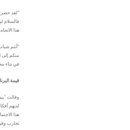
"لقد حضرت 
فالسلام لي
هذا الاتجاه.
"أنتم شباب 
منكم إلى ا
في بناء مج
قيمة البرن
وقالت "بيس
لديهم أفكا
هذا الاجتم
تجارب وقي