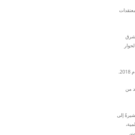
معتقدات
لشرق
لحوار
2.
د من
يرةً إلى
مية،
ت.