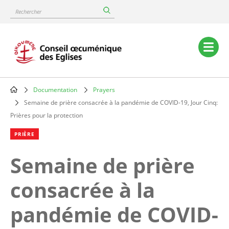
Skip
Rechercher
to
main
content
Main
navigation
Documentation
Prayers
Breadcrumb
Semaine de prière consacrée à la pandémie de COVID-19, Jour Cinq:
Prières pour la protection
PRIÈRE
Semaine de prière
consacrée à la
pandémie de COVID-