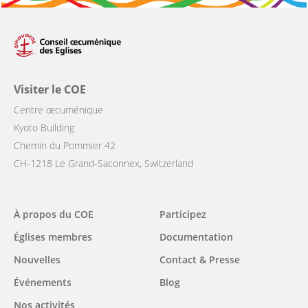
Visiter le COE
Centre œcuménique
Kyoto Building
Chemin du Pommier 42
CH-1218 Le Grand-Saconnex, Switzerland
Main
À propos du COE
Participez
navigation
Églises membres
Documentation
Nouvelles
Contact & Presse
Événements
Blog
Nos activités