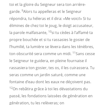
toi et la gloire du Seigneur sera ton arrière-
9
garde.
Alors tu appelleras et le Seigneur
répondra, tu héleras et il dira: «Me voici!» Si tu
élimines de chez toi le joug, le doigt accusateur,
10
la parole malfaisante,
si tu cèdes à l’affamé ta
propre bouchée et si tu rassasies le gosier de
l’humilié, ta lumière se lèvera dans les ténèbres,
11
ton obscurité sera comme un midi.
Sans cesse
le Seigneur te guidera, en pleine fournaise il
rassasiera ton gosier, tes os, il les cuirassera. Tu
seras comme un jardin saturé, comme une
fontaine d’eau dont les eaux ne déçoivent pas.
12
On rebâtira grâce à toi les dévastations du
passé, les fondations laissées de génération en
génération, tu les relèveras; on