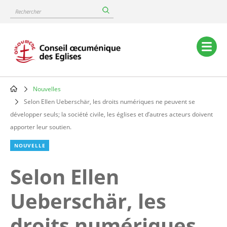
Skip
Rechercher
to
main
content
Main
navigation
Nouvelles
Breadcrumb
Selon Ellen Ueberschär, les droits numériques ne peuvent se
développer seuls; la société civile, les églises et d’autres acteurs doivent
apporter leur soutien.
NOUVELLE
Selon Ellen
Ueberschär, les
droits numériques