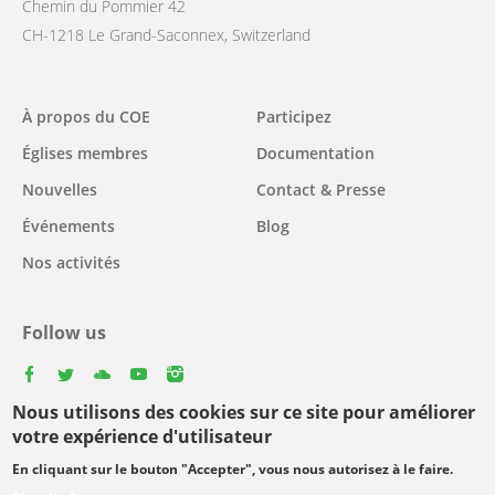
Chemin du Pommier 42
CH-1218 Le Grand-Saconnex, Switzerland
Main
À propos du COE
Participez
navigation
Églises membres
Documentation
Nouvelles
Contact & Presse
Événements
Blog
Nos activités
Follow us
facebook
twitter
youtube
youtube
instagram
Nous utilisons des cookies sur ce site pour améliorer
Select
votre expérience d'utilisateur
your
En cliquant sur le bouton "Accepter", vous nous autorisez à le faire.
Footer
language
© Copyright WCC 2026
Conditions d'utilisation