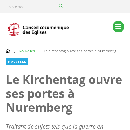
Skip
Rechercher
to
main
content
Main
navigation
Nouvelles
Le Kirchentag ouvre ses portes à Nuremberg
Breadcrumb
NOUVELLE
Le Kirchentag ouvre
ses portes à
Nuremberg
Traitant de sujets tels que la guerre en