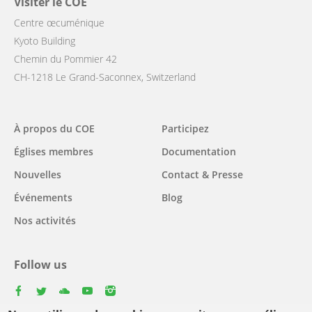
Visiter le COE
Centre œcuménique
Kyoto Building
Chemin du Pommier 42
CH-1218 Le Grand-Saconnex, Switzerland
Main
À propos du COE
Participez
navigation
Églises membres
Documentation
Nouvelles
Contact & Presse
Événements
Blog
Nos activités
Follow us
facebook
twitter
youtube
youtube
instagram