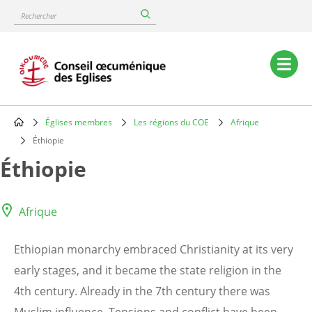
Skip
Rechercher
to
main
content
Main
navigation
Églises membres
Les régions du COE
Afrique
Breadcrumb
Éthiopie
Éthiopie
Afrique
Ethiopian monarchy embraced Christianity at its very
early stages, and it became the state religion in the
4th century. Already in the 7th century there was