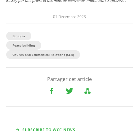
Bossey par une prière et des mots de bienvenue.
Photo:
Ivars Kupcis/WCC
01 Décembre 2023
Ethiopia
Peace building
Church and Ecumenical Relations (CER)
Partager cet article
SUBSCRIBE TO WCC NEWS