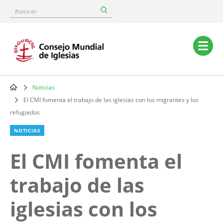
Skip
Busca
to
en
main
content
Main
navigation
Noticias
Breadcrumb
El CMI fomenta el trabajo de las iglesias con los migrantes y los
refugiados
NOTICIAS
El CMI fomenta el
trabajo de las
iglesias con los