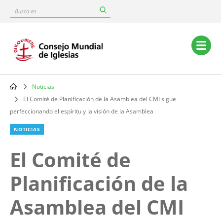
Skip
Busca
to
en
main
content
Main
navigation
Noticias
Breadcrumb
El Comité de Planificación de la Asamblea del CMI sigue
perfeccionando el espíritu y la visión de la Asamblea
NOTICIAS
El Comité de
Planificación de la
Asamblea del CMI