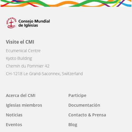
Visite el CMI
Ecumenical Centre
Kyoto Building
Chemin du Pommier 42
CH-1218 Le Grand-Saconnex, Switzerland
Main
Acerca del CMI
Participe
navigation
Iglesias miembros
Documentación
Noticias
Contacto & Prensa
Eventos
Blog