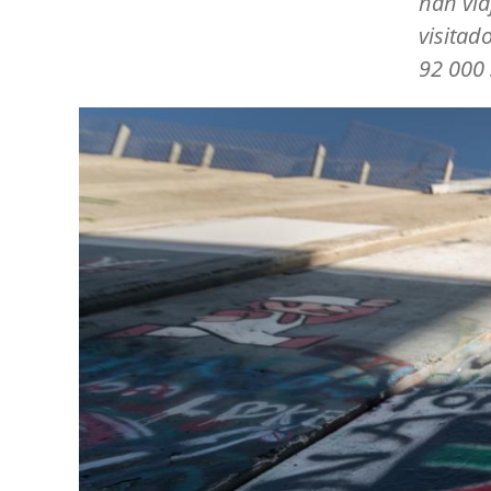
han via
visitad
92 000 
Image