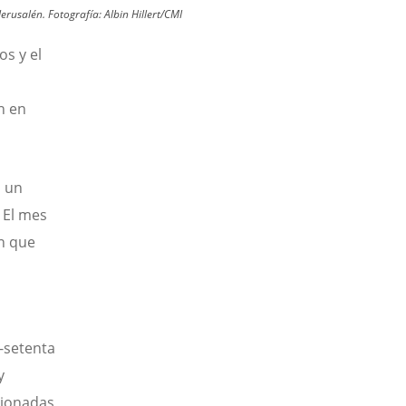
Jerusalén.
Fotografía:
Albin Hillert/CMI
s y el
n en
ó un
 El mes
en que
-setenta
y
cionadas