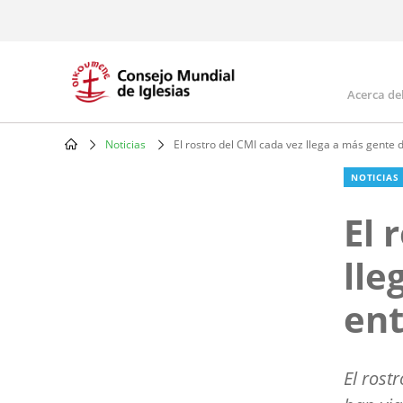
Skip
to
main
content
Acerca de
Mai
navi
Noticias
El rostro del CMI cada vez llega a más gente
Breadcrumb
NOTICIAS
El 
lle
en
El rost