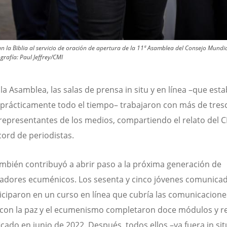
n la Biblia al servicio de oración de apertura de la 11ª Asamblea del Consejo Mundial
grafía:
Paul Jeffrey/CMI
la Asamblea, las salas de prensa in situ y en línea –que est
 prácticamente todo el tiempo– trabajaron con más de tres
representantes de los medios, compartiendo el relato del 
cord de periodistas.
ambién contribuyó a abrir paso a la próxima generación de
dores ecuménicos. Los sesenta y cinco jóvenes comunica
iciparon en un curso en línea que cubría las comunicacione
 con la paz y el ecumenismo completaron doce módulos y r
icado en junio de 2022. Después, todos ellos –ya fuera in sit