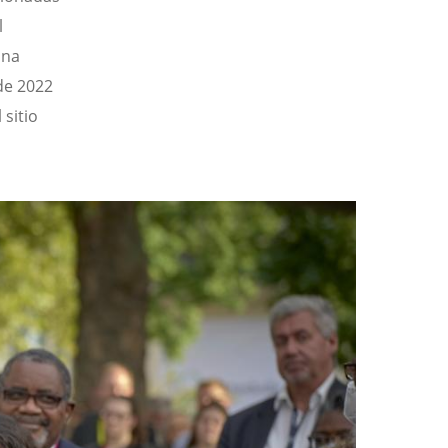
l
Una
de 2022
 sitio