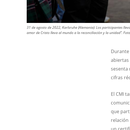
31 de agosto de 2022, Karlsruhe (Alemania): Los participantes lleva
amor de Cristo lleva al mundo a la reconciliación y la unidad”.
Foto
Durante 
abiertas
sesenta 
cifras ré
El CMI t
comunica
que part
relación
un certif