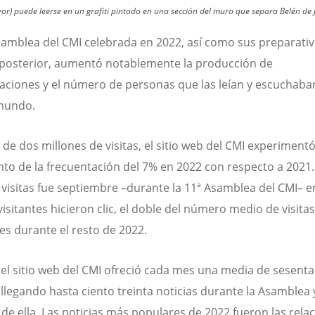
avor) puede leerse en un grafiti pintado en una sección del muro que separa Belén de 
samblea del CMI celebrada en 2022, así como sus preparativo
posterior, aumentó notablemente la producción de
ciones y el número de personas que las leían y escuchaba
 mundo.
de dos millones de visitas, el sitio web del CMI experiment
to de la frecuentación del 7% en 2022 con respecto a 2021.
visitas fue septiembre –durante la 11ª Asamblea del CMI– 
visitantes hicieron clic, el doble del número medio de visitas
s durante el resto de 2022.
 el sitio web del CMI ofreció cada mes una media de sesenta
, llegando hasta ciento treinta noticias durante la Asamblea 
de ella. Las noticias más populares de 2022 fueron las rela