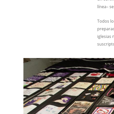
línea– s
Todos lo
preparad
iglesias
suscript
Image