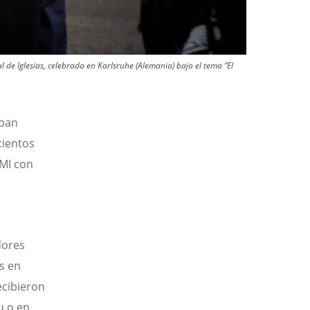
 de Iglesias, celebrada en Karlsruhe (Alemania) bajo el tema “El
aban
cientos
CMI con
dores
s en
ecibieron
u o en