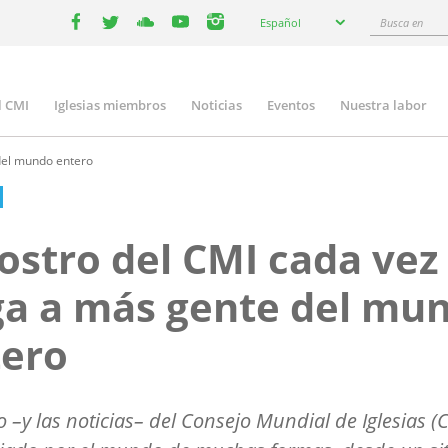
Select
Busca
Español
your
facebook
twitter
youtube
youtube
instagram
en
language
l CMI
Iglesias miembros
Noticias
Eventos
Nuestra labor
n
gation
 del mundo entero
rostro del CMI cada vez
ga a más gente del mu
tero
ro –y las noticias– del Consejo Mundial de Iglesias (