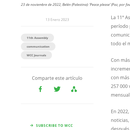
23 de noviembre de 2022, Belén (Palestina): ‘Peace please’ (Paz, por f
La 11ª A
13 Enero 2023
período 
comunica
11th Assembly
todo el
communication
WCC Journals
Con más 
incremen
con más 
Comparte este artículo
257 000 
mensuale
En 2022,
noticias
SUBSCRIBE TO WCC
después 