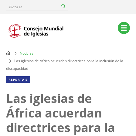
Skip
Busca
to
en
main
content
Main
navigation
Noticias
Breadcrumb
Las iglesias de África acuerdan directrices para la inclusión de la
discapacidad
REPORTAJE
Las iglesias de
África acuerdan
directrices para la