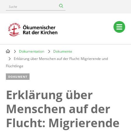
Skip
Suche
to
main
content
Main
navigation
Dokumentation
Dokumente
Breadcrumb
Erklärung über Menschen auf der Flucht: Migrierende und
Flüchtlinge
DOKUMENT
Erklärung über
Menschen auf der
Flucht: Migrierende