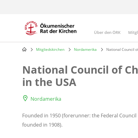
Skip
to
main
content
Über den ÖRK
Mitg
Main
navigatio
Mitgliedskirchen
Nordamerika
National Council o
Breadcrumb
National Council of Ch
in the USA
Nordamerika
Founded in 1950 (forerunner: the Federal Council 
founded in 1908).