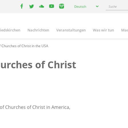
Select
Suche
Deutsch
your
facebook
twitter
youtube
youtube
instagram
language
liedskirchen
Nachrichten
Veranstaltungen
Was wir tun
Mac
n
f Churches of Christ in the USA
urches of Christ
of Churches of Christ in America,