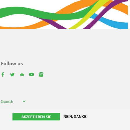
Follow us
facebook
twitter
youtube
youtube
instagram
Select
Deutsch
your
language
AKZEPTIEREN SIE
NEIN, DANKE.