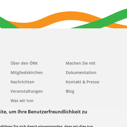
Main
Über den ÖRK
Machen Sie mit
navigation
Mitgliedskirchen
Dokumentation
Nachrichten
Kontakt & Presse
Veranstaltungen
Blog
Was wir tun
ite, um Ihre Benutzerfreundlichkeit zu
erklären Sie sich damit einverstanden, dass wir dies tun.
grundsätze