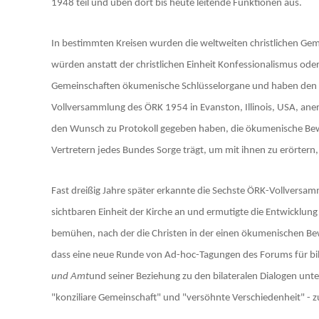
1948 teil und üben dort bis heute leitende Funktionen aus.
In bestimmten Kreisen wurden die weltweiten christlichen Ge
würden anstatt der christlichen Einheit Konfessionalismus oder 
Gemeinschaften ökumenische Schlüsselorgane und haben den Ök
Vollversammlung des ÖRK 1954 in Evanston, Illinois, USA, aner
den Wunsch zu Protokoll gegeben haben, die ökumenische Beweg
Vertretern jedes Bundes Sorge trägt, um mit ihnen zu erörter
Fast dreißig Jahre später erkannte die Sechste ÖRK-Vollversa
sichtbaren Einheit der Kirche an und ermutigte die Entwicklun
bemühen, nach der die Christen in der einen ökumenischen Bewe
dass eine neue Runde von Ad-hoc-Tagungen des Forums für bi
und Amt
und seiner Beziehung zu den bilateralen Dialogen unt
"konziliare Gemeinschaft" und "versöhnte Verschiedenheit" - z