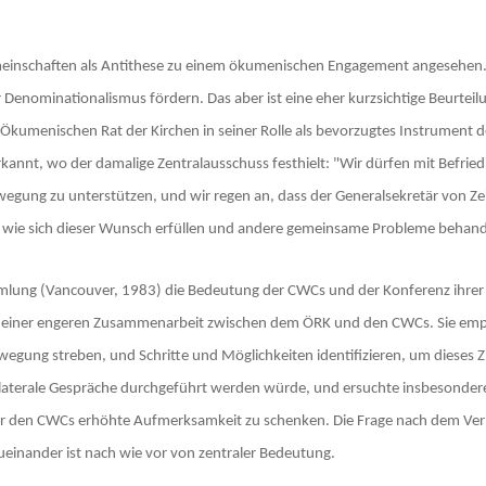
meinschaften als Antithese zu einem ökumenischen Engagement angesehen. 
Denominationalismus fördern. Das aber ist eine eher kurzsichtige Beurteilung
umenischen Rat der Kirchen in seiner Rolle als bevorzugtes Instrument d
kannt, wo der damalige Zentralausschuss festhielt: "Wir dürfen mit Befried
ung zu unterstützen, und wir regen an, dass der Generalsekretär von Zeit 
n, wie sich dieser Wunsch erfüllen und andere gemeinsame Probleme behand
mmlung (Vancouver, 1983) die Bedeutung der CWCs und der Konferenz ihrer 
g einer engeren Zusammenarbeit zwischen dem ÖRK und den CWCs. Sie empfahl
gung streben, und Schritte und Möglichkeiten identifizieren, um dieses Zi
laterale Gespräche durchgeführt werden würde, und ersuchte insbesonder
er den CWCs erhöhte Aufmerksamkeit zu schenken. Die Frage nach dem Verhäl
ueinander ist nach wie vor von zentraler Bedeutung.