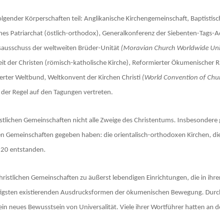
lgender Körperschaften teil: Anglikanische Kirchengemeinschaft, Baptistis
es Patriarchat (östlich-orthodox), Generalkonferenz der Siebenten-Tags-Ad
sausschuss der weltweiten Brüder-Unität
(Moravian Church Worldwide Uni
eit der Christen (römisch-katholische Kirche), Reformierter Ökumenischer R
erter Weltbund, Weltkonvent der Kirchen Christi
(World Convention of Chur
 der Regel auf den Tagungen vertreten.
lichen Gemeinschaften nicht alle Zweige des Christentums. Insbesondere g
n Gemeinschaften gegeben haben: die orientalisch-orthodoxen Kirchen, die 
1920 entstanden.
n christlichen Gemeinschaften zu äußerst lebendigen Einrichtungen, die in
chtigsten existierenden Ausdrucksformen der ökumenischen Bewegung. Durch
 ein neues Bewusstsein von Universalität. Viele ihrer Wortführer hatten a