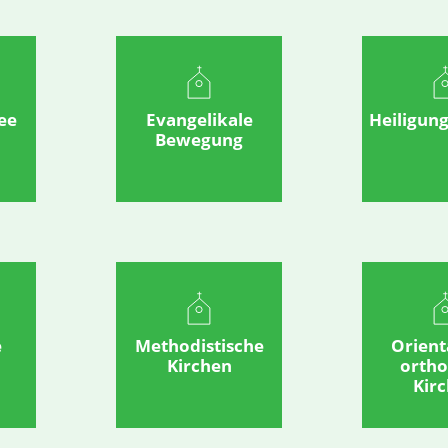
ee
Evangelikale
Heiligun
Bewegung
e
Methodistische
Orient
Kirchen
orth
Kir