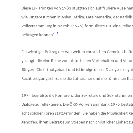
Diese Erklärungen von 1983 stützten sich auf frühere Ausei
wie jüngere Kirchen in Asien, Afrika, Lateinamerika, der Kar
Vollversammlung in Nairobi (1975) formulierte z.B. eine Reih
2
beitragen können".
Ein wichtiger Beitrag der weltweiten christlichen Gemeinschaf
gelangt, die eine Reihe von historischen Vorbehalten und Ve
Jüngern Christi aufgebaut und ist infolge dieser Dialoge zu s
Rechtfertigungslehre, die die Lutheraner und die römischen Kat
1974 begrüßte die Konferenz der Sekretäre und Sekretärinnen 
Dialoge zu reflektieren. Die ÖRK-Vollversammlung 1975 bestäti
acht solcher Foren stattgefunden. Sie haben die Möglichkeit g
geholfen, ihren Beitrag zum Streben nach christlicher Einheit zu