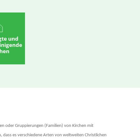
gte und
einigende
chen
hen oder Gruppierungen (Familien) von Kirchen mit
, dass es verschiedene Arten von weltweiten Christlichen