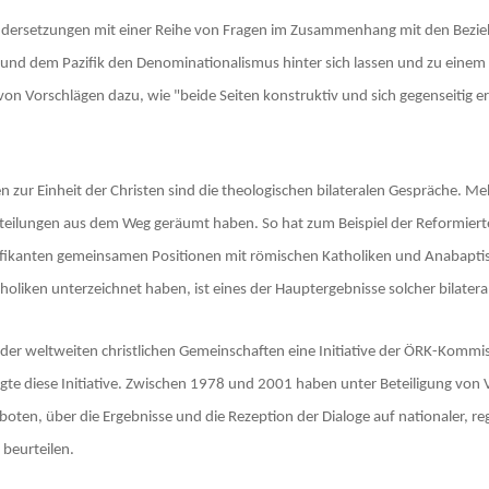
nandersetzungen mit einer Reihe von Fragen im Zusammenhang mit den Bez
ibik und dem Pazifik den Denominationalismus hinter sich lassen und zu ei
e von Vorschlägen dazu, wie "beide Seiten konstruktiv und sich gegenseit
ten zur Einheit der Christen sind die theologischen bilateralen Gespräch
rurteilungen aus dem Weg geräumt haben. So hat zum Beispiel der Reformie
ignifikanten gemeinsamen Positionen mit römischen Katholiken und Anabapti
holiken unterzeichnet haben, ist eines der Hauptergebnisse solcher bilatera
der weltweiten christlichen Gemeinschaften eine Initiative der ÖRK-Kommis
gte diese Initiative. Zwischen 1978 und 2001 haben unter Beteiligung von 
eboten, über die Ergebnisse und die Rezeption der Dialoge auf nationaler, 
 beurteilen.