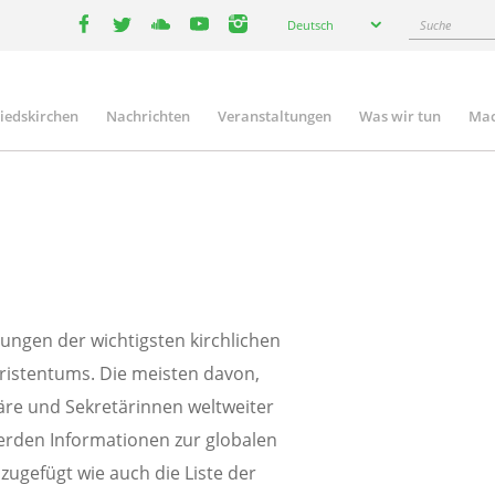
Select
Suche
Deutsch
your
facebook
twitter
youtube
youtube
instagram
language
liedskirchen
Nachrichten
Veranstaltungen
Was wir tun
Mac
n
ungen der wichtigsten kirchlichen
ristentums. Die meisten davon,
täre und Sekretärinnen weltweiter
werden Informationen zur globalen
ugefügt wie auch die Liste der