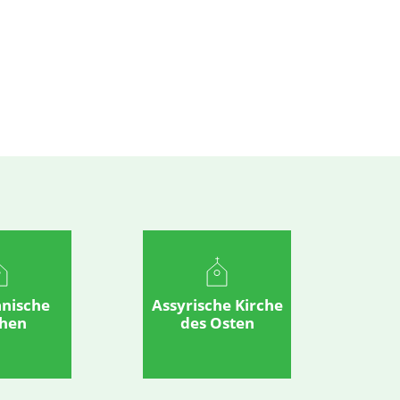
anische
Assyrische Kirche
chen
des Osten