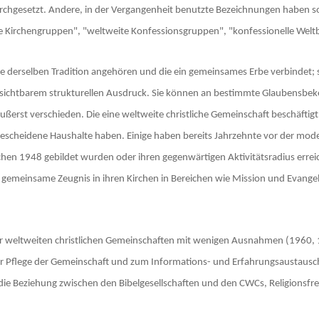
urchgesetzt. Andere, in der Vergangenheit benutzte Bezeichnungen haben s
le Kirchengruppen", "weltweite Konfessionsgruppen", "konfessionelle Welt
ie derselben Tradition angehören und die ein gemeinsames Erbe verbindet; s
ichtbarem strukturellen Ausdruck. Sie können an bestimmte Glaubensbeke
ußerst verschieden. Die eine weltweite christliche Gemeinschaft beschäftig
 bescheidene Haushalte haben. Einige haben bereits Jahrzehnte vor der
chen 1948 gebildet wurden oder ihren gegenwärtigen Aktivitätsradius errei
as gemeinsame Zeugnis in ihren Kirchen in Bereichen wie Mission und Evange
der weltweiten christlichen Gemeinschaften mit wenigen Ausnahmen (1960,
ur Pflege der Gemeinschaft und zum Informations- und Erfahrungsaustausc
, die Beziehung zwischen den Bibelgesellschaften und den CWCs, Religions