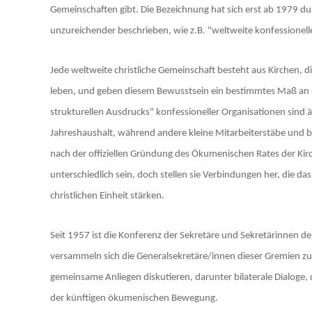
Gemeinschaften gibt. Die Bezeichnung hat sich erst ab 1979 d
unzureichender beschrieben, wie z.B. "weltweite konfessionel
Jede weltweite christliche Gemeinschaft besteht aus Kirchen, d
leben, und geben diesem Bewusstsein ein bestimmtes Maß an s
strukturellen Ausdrucks" konfessioneller Organisationen sind ä
Jahreshaushalt, während andere kleine Mitarbeiterstäbe und
nach der offiziellen Gründung des Ökumenischen Rates der Kir
unterschiedlich sein, doch stellen sie Verbindungen her, die d
christlichen Einheit stärken.
Seit 1957 ist die Konferenz der Sekretäre und Sekretärinnen 
versammeln sich die Generalsekretäre/innen dieser Gremien z
gemeinsame Anliegen diskutieren, darunter bilaterale Dialoge
der künftigen ökumenischen Bewegung.