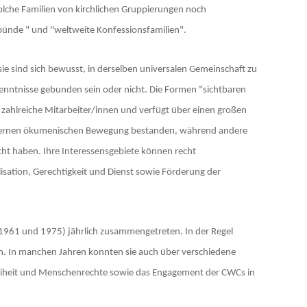
olche Familien von kirchlichen Gruppierungen noch
bünde " und "weltweite Konfessionsfamilien".
ie sind sich bewusst, in derselben universalen Gemeinschaft zu
nntnisse gebunden sein oder nicht. Die Formen "sichtbaren
t zahlreiche Mitarbeiter/innen und verfügt über einen großen
 modernen ökumenischen Bewegung bestanden, während andere
cht haben. Ihre Interessensgebiete können recht
lisation, Gerechtigkeit und Dienst sowie Förderung der
 1961 und 1975) jährlich zusammengetreten. In der Regel
h. In manchen Jahren konnten sie auch über verschiedene
freiheit und Menschenrechte sowie das Engagement der CWCs in