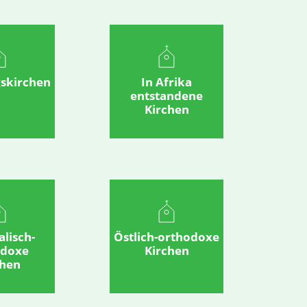
gskirchen
In Afrika
entstandene
Kirchen
alisch-
Östlich-orthodoxe
odoxe
Kirchen
chen