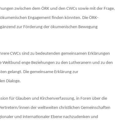
iehungen zwischen dem ÖRK und den CWCs sowie mit der Frage,
nem ökumenischen Engagement finden könnten. Die ÖRK-
ig ergänzend zur Förderung der ökumenischen Bewegung
e. Mehrere CWCs sind zu bedeutenden gemeinsamen Erklärungen
rte Weltbund enge Beziehungen zu den Lutheranern und zu den
sten gelangt. Die gemeinsame Erklärung zur
len Dialoge.
sion für Glauben und Kirchenverfassung, in Foren über die
Vertretern/innen der weltweiten christlichen Gemeinschaften
regionaler und internationaler Ebene nachzudenken und