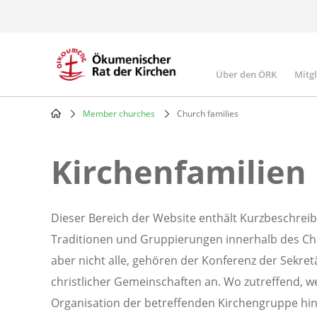
Skip
to
main
content
Über den ÖRK
Mitg
Main
navigatio
Member churches
Church families
Breadcrumb
Kirchenfamilien
Dieser Bereich der Website enthält Kurzbeschreib
Traditionen und Gruppierungen innerhalb des Ch
aber nicht alle, gehören der Konferenz der Sekre
christlicher Gemeinschaften an. Wo zutreffend, 
Organisation der betreffenden Kirchengruppe hinz