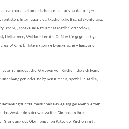
cher Weltbund, Ökumenischer Konsultativrat der Jünger
ventisten, Internationale altkatholische Bischofskonferenz,
ty Board)
, Moskauer Patriarchat (östlich-orthodox),
at, Heilsarmee, Weltkomitee der Quäker für gegenseitige
ches of Christ)
, Internationale Evangelische Allianz und
ibt es zumindest drei Gruppen von Kirchen, die sich keinen
unabhängigen oder indigenen Kirchen, speziell in Afrika,
 ihrer Beziehung zur ökumenischen Bewegung gesehen werden
 das Verständnis der weltweiten Dimension ihrer
n der Gründung des Ökumenischen Rates der Kirchen im Jahr