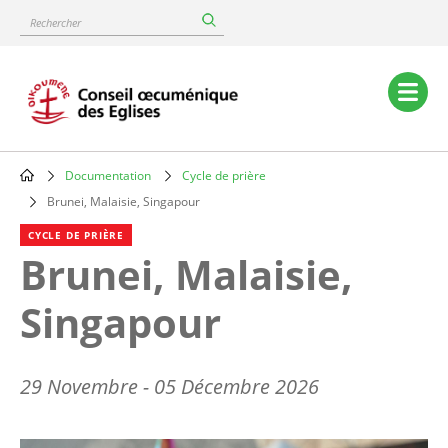
Skip
Rechercher
to
main
content
Main
navigation
Documentation
Cycle de prière
Breadcrumb
Brunei, Malaisie, Singapour
CYCLE DE PRIÈRE
Brunei, Malaisie,
Singapour
29 Novembre - 05 Décembre 2026
Image