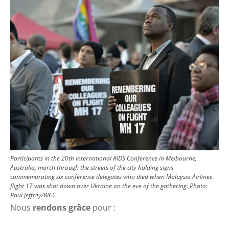
Participants in the 20th International AIDS Conference in Melbourne,
Australia, march through the streets of the city holding signs
commemorating six conference delegates who died when Malaysia Airlines
flight 17 was shot down over Ukraine on the eve of the gathering.
Photo:
Paul Jeffrey/WCC
Nous
rendons grâce
pour :