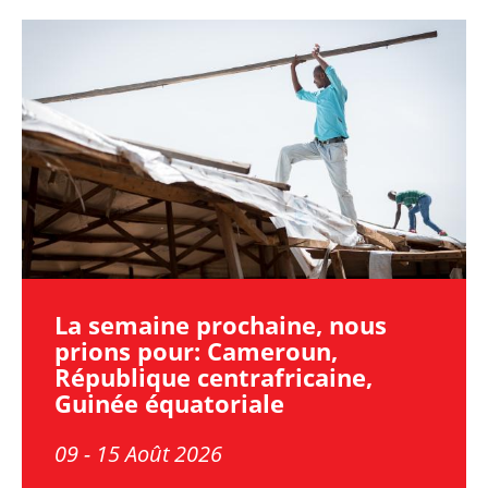
Image
La semaine prochaine, nous
prions pour: Cameroun,
République centrafricaine,
Guinée équatoriale
09 - 15 Août 2026