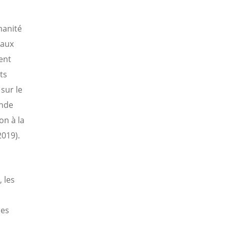
manité
paux
ent
ts
sur le
onde
on à la
2019).
, les
des