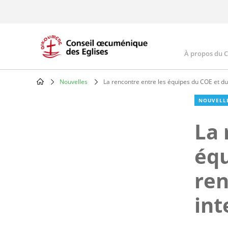
Skip
to
main
content
À propos du 
Main
navig
Nouvelles
La rencontre entre les équipes du COE et du 
Breadcrumb
NOUVELL
La 
équ
ren
int