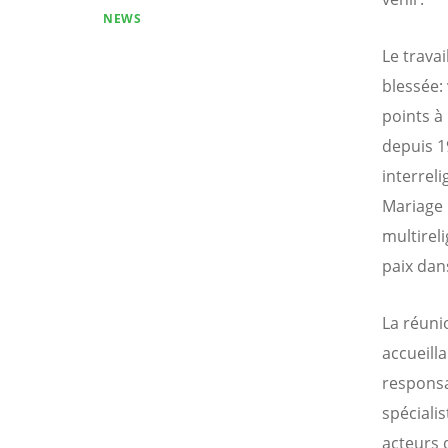
NEWS
Le trava
blessée: 
points à
depuis 1
interrel
Mariage 
multirel
paix dan
La réuni
accueilla
responsa
spécialis
acteurs 