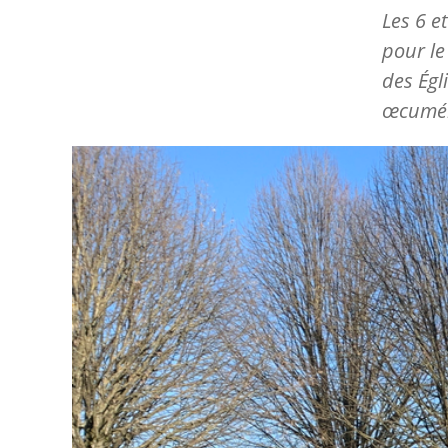
Les 6 et
pour le
des Égl
œcumén
Image