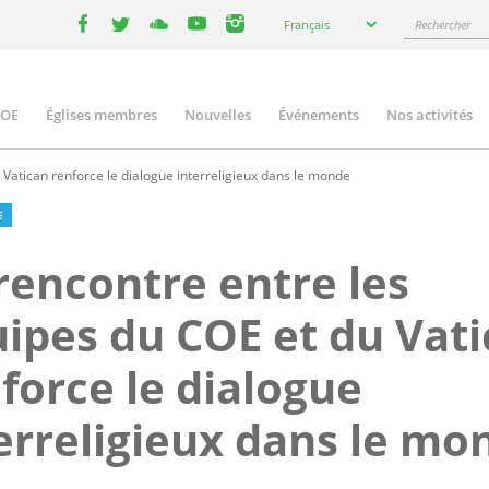
Select
Rechercher
Français
your
facebook
twitter
youtube
youtube
instagram
language
COE
Églises membres
Nouvelles
Événements
Nos activités
ation
Vatican renforce le dialogue interreligieux dans le monde
E
rencontre entre les
ipes du COE et du Vat
force le dialogue
erreligieux dans le mo