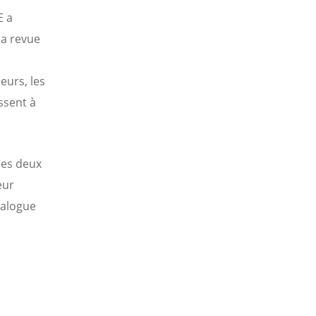
E a
la revue
eurs, les
ssent à
 les deux
eur
ialogue