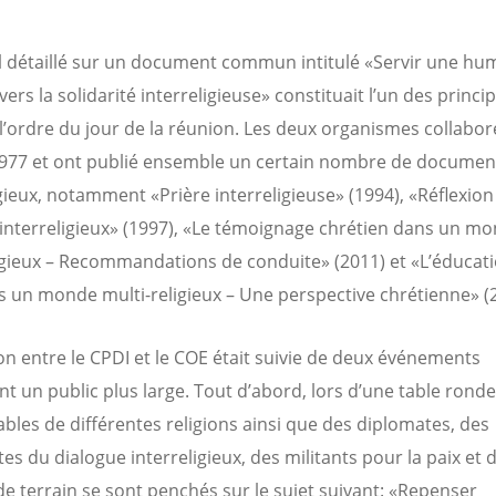
il détaillé sur un document commun intitulé «Servir une hu
vers la solidarité interreligieuse» constituait l’un des princi
 l’ordre du jour de la réunion. Les deux organismes collabor
977 et ont publié ensemble un certain nombre de documen
igieux, notamment «Prière interreligieuse» (1994), «Réflexion 
interreligieux» (1997), «Le témoignage chrétien dans un m
igieux – Recommandations de conduite» (2011) et «L’éducati
s un monde multi-religieux – Une perspective chrétienne» (
on entre le CPDI et le COE était suivie de deux événements
nt un public plus large. Tout d’abord, lors d’une table ronde
bles de différentes religions ainsi que des diplomates, des
tes du dialogue interreligieux, des militants pour la paix et 
de terrain se sont penchés sur le sujet suivant: «Repenser