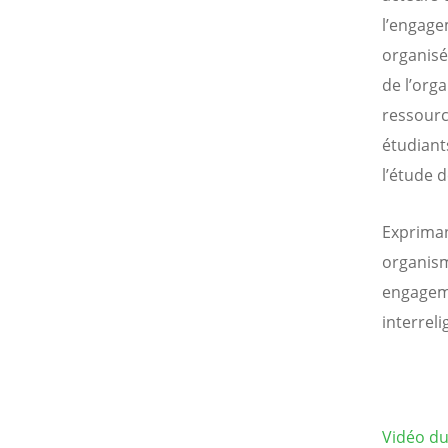
l’engage
organisé
de l’orga
ressource
étudiant
l’étude d
Exprimant
organism
engagem
interreli
Vidéo du