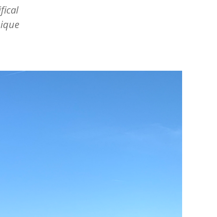
fical
nique