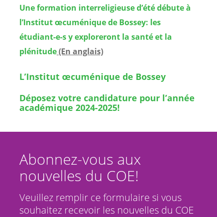
Une formation interreligieuse d’été débute à
l’Institut œcuménique de Bossey: les
étudiant-e-s y exploreront la santé et la
plénitude
(En anglais)
L’Institut œcuménique de Bossey
Déposez votre candidature pour l’année
académique 2024-2025!
Abonnez-vous aux
nouvelles du COE!
Veuillez remplir ce formulaire si vous
souhaitez recevoir les nouvelles du COE