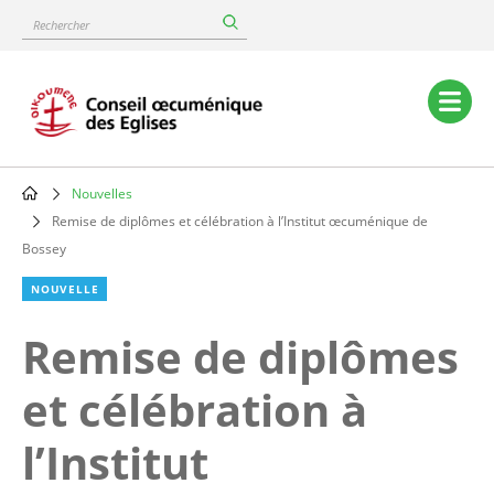
Skip
Rechercher
to
main
content
Main
navigation
Nouvelles
Breadcrumb
Remise de diplômes et célébration à l’Institut œcuménique de
Bossey
NOUVELLE
Remise de diplômes
et célébration à
l’Institut