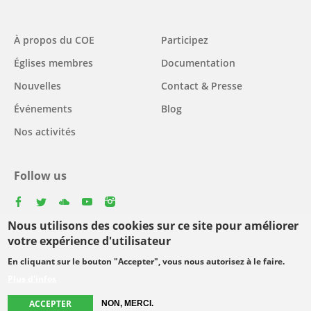
Main
À propos du COE
Participez
navigation
Églises membres
Documentation
Nouvelles
Contact & Presse
Événements
Blog
Nos activités
Follow us
facebook
twitter
youtube
youtube
instagram
Nous utilisons des cookies sur ce site pour améliorer
Select
votre expérience d'utilisateur
your
En cliquant sur le bouton "Accepter", vous nous autorisez à le faire.
Footer
language
© Copyright WCC 2026
Conditions d'utilisation
Plus d'infos
menu
Protection des données personnelles
ACCEPTER
NON, MERCI.