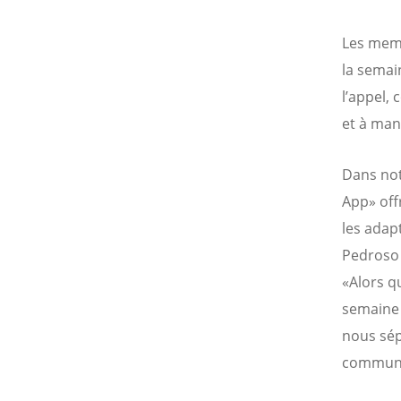
Les memb
la semai
l’appel,
et à mani
Dans notr
App» off
les adapt
Pedroso 
«Alors q
semaine d
nous sép
communs