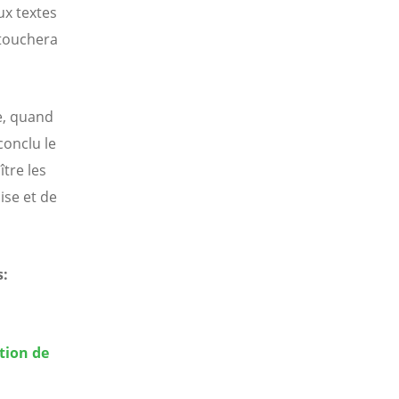
ux textes
 touchera
e, quand
conclu le
tre les
ise et de
s:
tion de