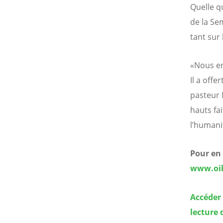
Quelle q
de la Se
tant sur
«Nous en
Il a off
pasteur 
hauts fai
l’humani
Pour en 
www.oik
Accéder 
lecture 