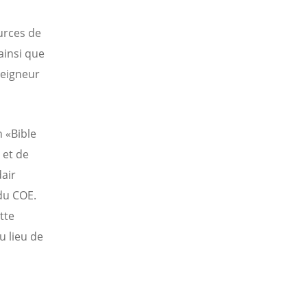
urces de
ainsi que
Seigneur
n «Bible
 et de
dair
du COE.
tte
u lieu de