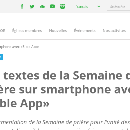
Select
Rechercher
Français
your
facebook
twitter
youtube
youtube
instagram
language
COE
Églises membres
Nouvelles
Événements
Nos activités
ation
rtphone avec «Bible App»
E
 textes de la Semaine 
ère sur smartphone av
ble App»
mentation de la Semaine de prière pour l’unité des