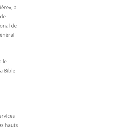
ière», a
 de
ional de
général
s le
a Bible
ervices
es hauts