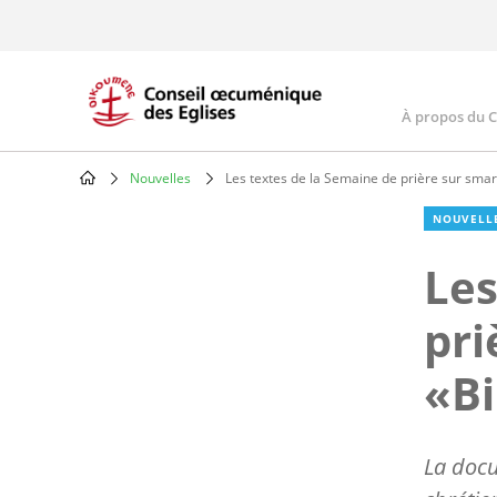
Skip
to
main
content
À propos du 
Main
navig
Nouvelles
Les textes de la Semaine de prière sur sma
Breadcrumb
NOUVELL
Les
pri
«Bi
La docu