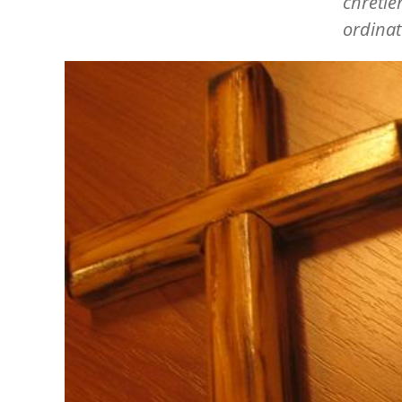
chrétie
ordinat
Image