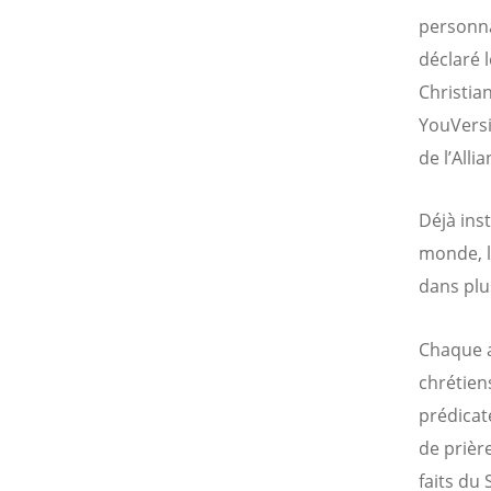
personna
déclaré 
Christia
YouVersi
de l’All
Déjà inst
monde, l
dans plu
Chaque a
chrétien
prédicat
de prièr
faits du 