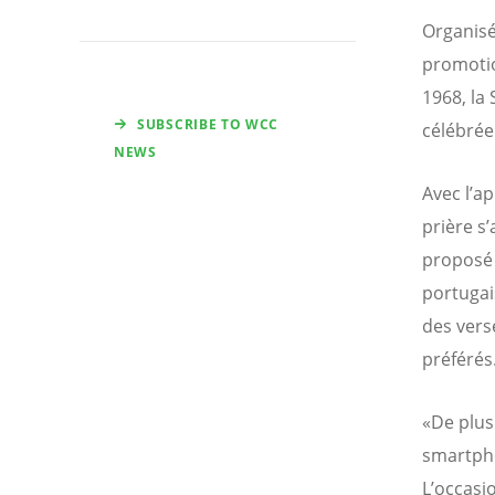
Organisé
promotio
1968, la
SUBSCRIBE TO WCC
célébrée
NEWS
Avec l’ap
prière s
proposé 
portugais
des vers
préférés
«De plus
smartpho
L’occasi