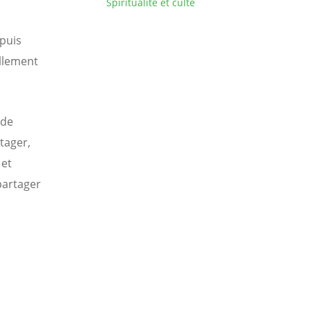
Spiritualité et culte
epuis
ellement
 de
tager,
 et
 partager