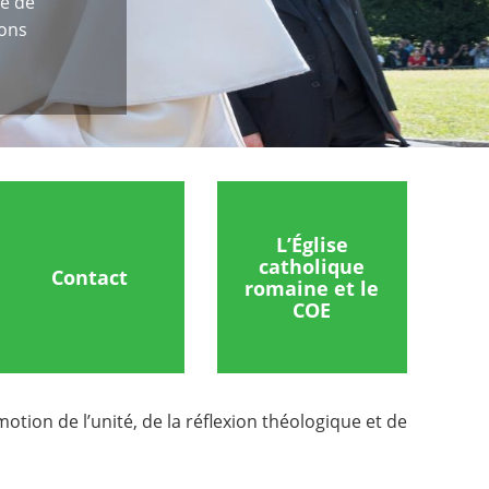
e de
ions
L’Église
catholique
Contact
romaine et le
COE
tion de l’unité, de la réflexion théologique et de