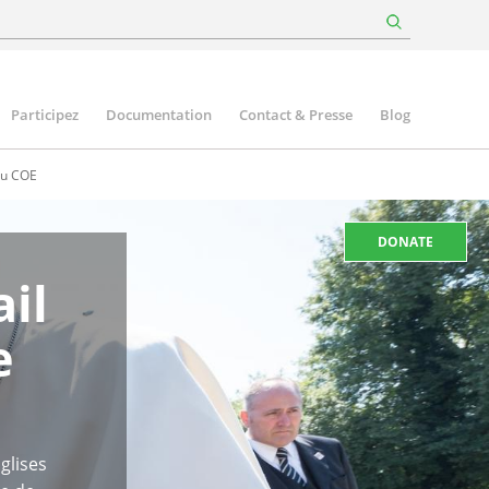
Participez
Documentation
Contact & Presse
Blog
 du COE
DONATE
il
e
glises