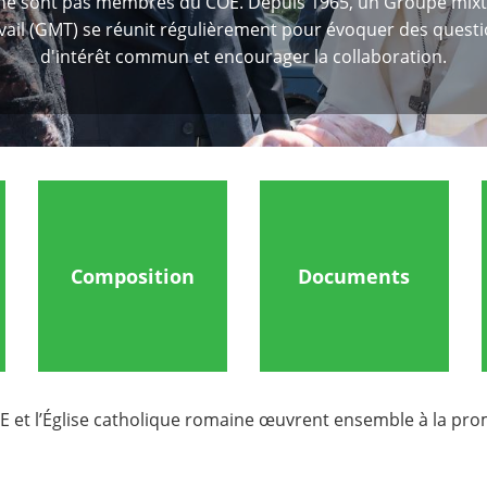
 ne sont pas membres du COE. Depuis 1965, un Groupe mixt
vail (GMT) se réunit régulièrement pour évoquer des quest
d'intérêt commun et encourager la collaboration.
Composition
Documents
 et l’Église catholique romaine œuvrent ensemble à la promo