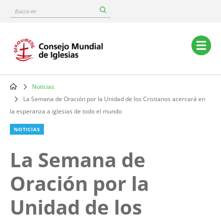
Skip
Busca
to
en
main
content
Main
navigation
Noticias
Breadcrumb
La Semana de Oración por la Unidad de los Cristianos acercará en
la esperanza a iglesias de todo el mundo
NOTICIAS
La Semana de
Oración por la
Unidad de los