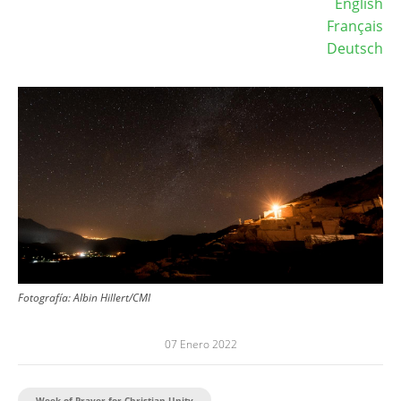
English
Français
Deutsch
Image
Fotografía:
Albin Hillert/CMI
07 Enero 2022
Week of Prayer for Christian Unity