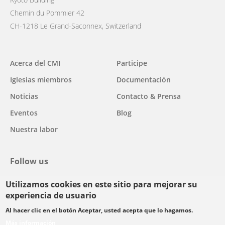
Chemin du Pommier 42
CH-1218 Le Grand-Saconnex, Switzerland
Main
Acerca del CMI
Participe
navigation
Iglesias miembros
Documentación
Noticias
Contacto & Prensa
Eventos
Blog
Nuestra labor
Follow us
Utilizamos cookies en este sitio para mejorar su
facebook
twitter
youtube
youtube
instagram
experiencia de usuario
Select
Al hacer clic en el botón Aceptar, usted acepta que lo hagamos.
your
Más información
Footer