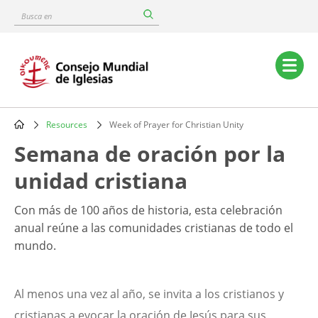
Skip
Busca
to
en
main
content
Main
navigation
Resources
Week of Prayer for Christian Unity
Breadcrumb
Semana de oración por la
unidad cristiana
Con más de 100 años de historia, esta celebración
anual reúne a las comunidades cristianas de todo el
mundo.
Al menos una vez al año, se invita a los cristianos y
cristianas a evocar la oración de Jesús para sus