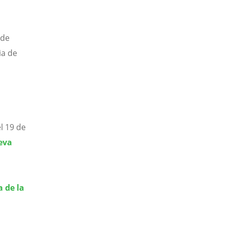
 de
ia de
l 19 de
eva
a de la