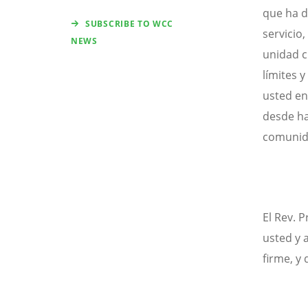
que ha d
SUBSCRIBE TO WCC
servicio
NEWS
unidad c
límites 
usted en
desde ha
comunid
El Rev. P
usted y 
firme, y 