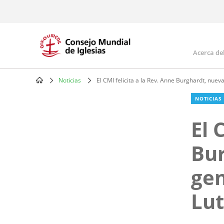
Skip
to
main
content
Acerca de
Mai
navi
Noticias
El CMI felicita a la Rev. Anne Burghardt, nue
Breadcrumb
NOTICIAS
El 
Bur
gen
Lu