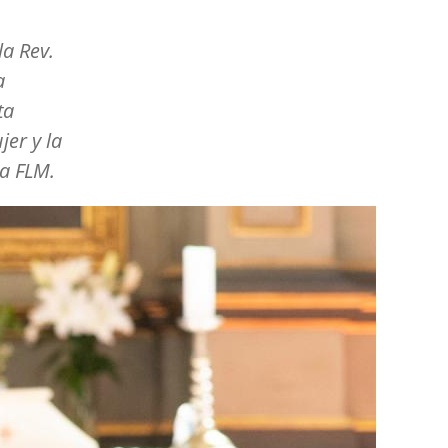
la Rev.
a
ta
er y la
la FLM.