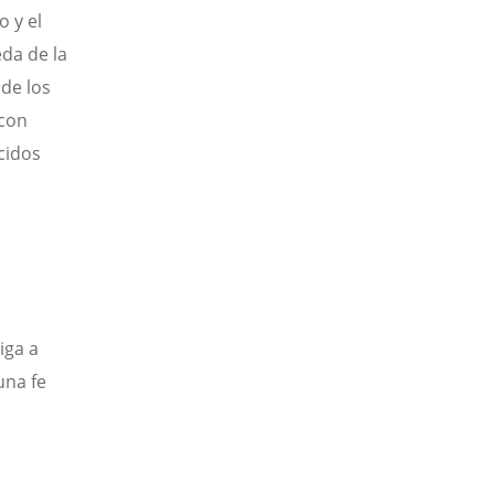
 y el
da de la
de los
 con
cidos
iga a
una fe