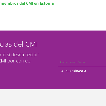
 miembros del CMI en Estonia
icias del CMI
rio si desea recibir
 CMI por correo