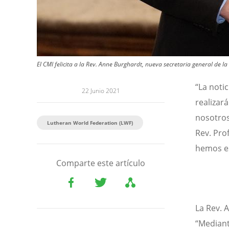
El CMI felicita a la Rev. Anne Burghardt, nueva secretaria general de 
“La noti
22 Junio 2021
realizar
nosotros
Lutheran World Federation (LWF)
Rev. Pro
hemos es
Comparte este artículo
La Rev. 
“Mediant