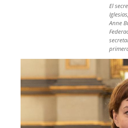
El secr
Iglesias
Anne Bu
Federac
secreta
primera
Image