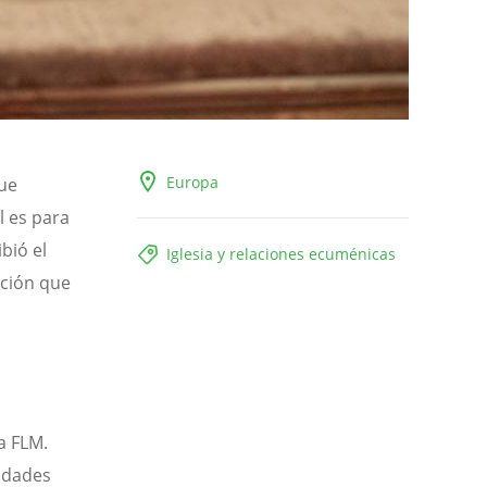
Europa
que
l es para
bió el
Iglesia y relaciones ecuménicas
ación que
a FLM.
cidades