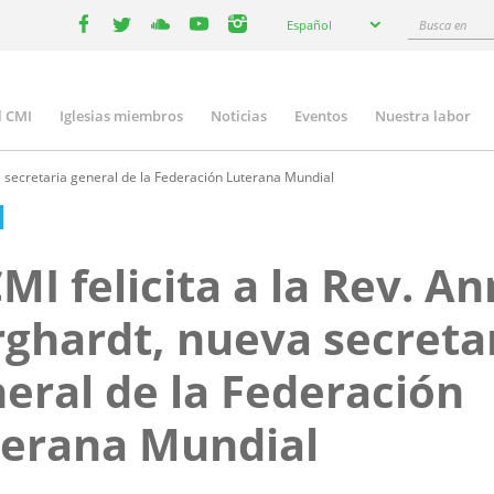
Select
Busca
Español
your
facebook
twitter
youtube
youtube
instagram
en
language
l CMI
Iglesias miembros
Noticias
Eventos
Nuestra labor
n
gation
va secretaria general de la Federación Luterana Mundial
CMI felicita a la Rev. A
ghardt, nueva secreta
eral de la Federación
terana Mundial